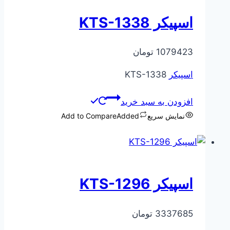
اسپیکر KTS-1338
1079423
تومان
اسپیکر
KTS-1338
افزودن به سبد خرید
نمایش سریع
Added
Add to Compare
اسپیکر KTS-1296
3337685
تومان