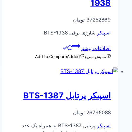
1938
37252869
تومان
اسپیکر
شارژی برقی BTS-1938
اطلاعات بیشتر
نمایش سریع
Added
Add to Compare
اسپیکر پرتابل BTS-1387
26795088
تومان
اسپیکر
پرتابل BTS-1387 به همراه یک عدد