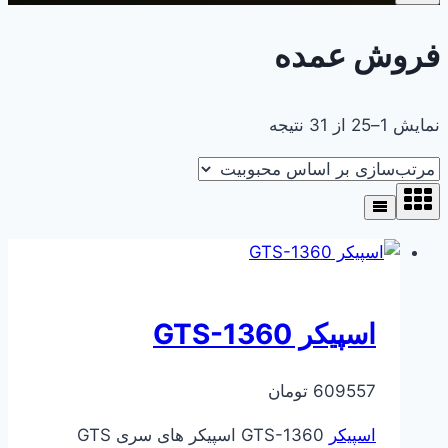
فروش عمده
مرتب‌سازی
نمایش 1–25 از 31 نتیجه
بر
اساس
محبوبیت
اسپیکر GTS-1360
609557
تومان
اسپیکر
GTS-1360 اسپیکر های سری GTS