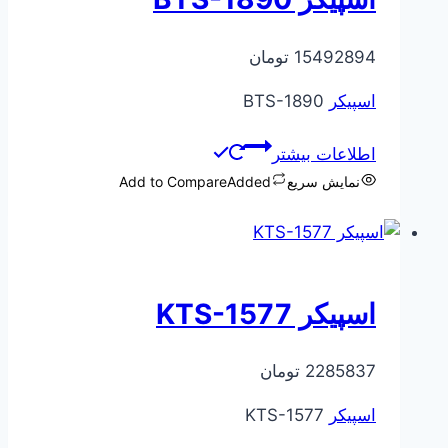
15492894
تومان
اسپیکر
BTS-1890
اطلاعات بیشتر
نمایش سریع
Added
Add to Compare
اسپیکر KTS-1577
2285837
تومان
اسپیکر
KTS-1577