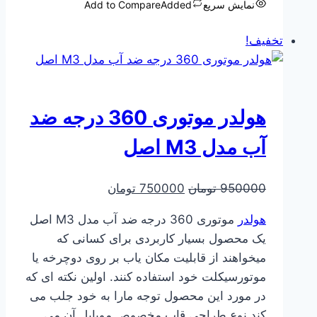
نمایش سریع
Added
Add to Compare
بود.
است.
تخفیف!
هولدر موتوری 360 درجه ضد
آب مدل M3 اصل
قیمت
قیمت
950000
تومان
750000
تومان
اصلی
فعلی
هولدر
موتوری 360 درجه ضد آب مدل M3 اصل
950000 تومان
750000 تومان
یک محصول بسیار کاربردی برای کسانی که
بود.
است.
میخواهند از قابلیت مکان یاب بر روی دوچرخه یا
موتورسیکلت خود استفاده کنند. اولین نکته ای که
در مورد این محصول توجه مارا به خود جلب می
کند نوع طراحی قاب مخصوص موبایل آن می