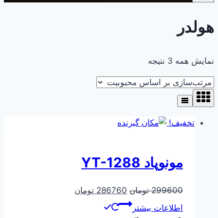
هولدر
مرتب‌سازی
نمایش همه 3 نتیجه
بر
اساس
محبوبیت
تخفیف!
مونوپاد YT-1288
قیمت
قیمت
299600
تومان
286760
تومان
اصلی
فعلی
اطلاعات بیشتر
299600 تومان
286760 تومان