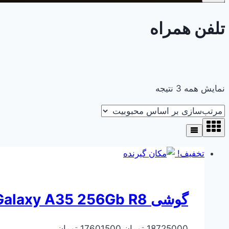
تلفن همراه
مرتب‌سازی
نمایش همه 3 نتیجه
بر
اساس
محبوبیت
تخفیف!
گوشی Samsung Galaxy A35 256Gb R8
قیمت
قیمت
18725000
تومان
17601500
تومان