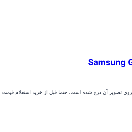
مان
 تومان