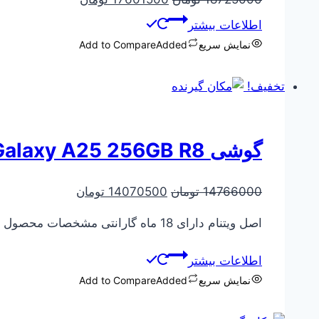
اصلی
فعلی
اطلاعات بیشتر
18725000 تومان
17601500 تو
نمایش سریع
Added
Add to Compare
بود.
است.
تخفیف!
گوشی Samsung Galaxy A25 256GB R8
قیمت
قیمت
14766000
تومان
14070500
تومان
اصلی
فعلی
اصل ویتنام دارای 18 ماه گارانتی مشخصات محصول روی تصویر آن درج شده است. حتما قبل از خرید استعلام قیمت و موجودی را بگیرید. 09360618220
14766000 تومان
14070500
بود.
است.
اطلاعات بیشتر
نمایش سریع
Added
Add to Compare