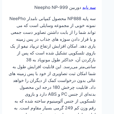
اصلی
فعلی
سه پایه
دوربین Neepho NP-999
559000 تومان
520000 تومان
بود.
است.
سه پایه NP888 محصول کمپانی نامدار NeePho
نمونه خوبی از مجموعه وسایلی است که می
تواند شما را از بابت داشتن تصاویر دست جمعی
و یا قرار دادن سوژه های جذاب در پس زمینه
یاری دهد. امکان افزایش ارتفاع تریپاد نیفو از یک
بازوی تلسکوپی تشکیل ‌شده است که پس از
بازکردن آن، حداکثر طول مونوپاد به 38
سانتی‌متر می‌رسد. این قابلیت افزایش طول به
شما امکان ثبت تصاویری از خود با پس زمینه های
عالی بدون درخواست کمک از دیگران را خواهد
داد. قابلیت چرخش 180 درجه این محصول
بدنه‌ای از جنس PC و ABS دارد و بازوی
تلسکوپی از جنس آلومینیوم ساخته شده که به
رقم وزن کم 249 گرمی بسیار مقاوم است. به