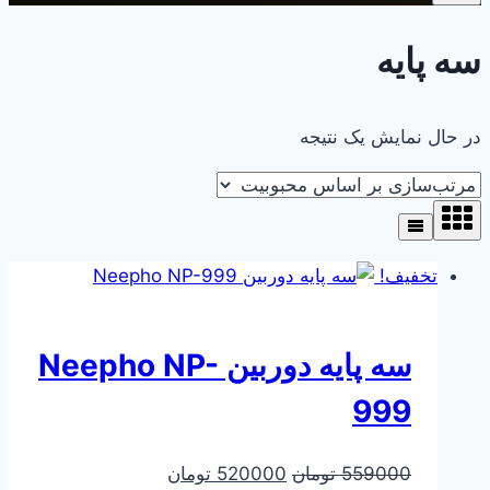
سه پایه
در حال نمایش یک نتیجه
تخفیف!
سه پایه دوربین Neepho NP-
999
قیمت
قیمت
559000
تومان
520000
تومان