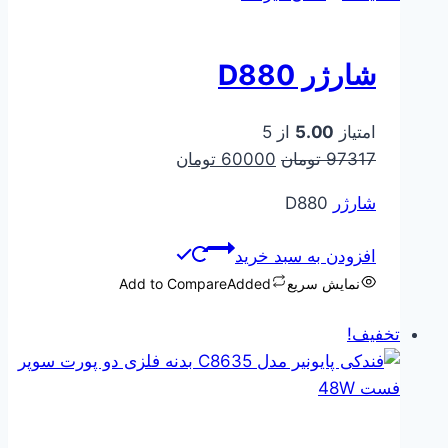
شارژر D880
امتیاز
5.00
از 5
قیمت
قیمت
97317
تومان
60000
تومان
اصلی
فعلی
شارژر
D880
97317 تومان
60000 تومان
بود.
است.
افزودن به سبد خرید
نمایش سریع
Added
Add to Compare
تخفیف!