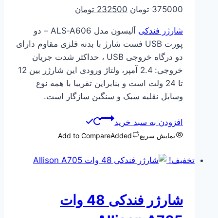
قیمت
قیمت
375000
تومان
232500
تومان
اصلی
فعلی
شارژر فندکی
آلیسون مدل ALS‑A606 – دو
375000 تومان
232500 تومان
پورت USB فست شارژ با بدنه فلزی مقاوم دارای
بود.
است.
دو درگاه خروجی USB ، حداکثر شدت جریان
خروجی: 2.4 آمپر، ولتاژ ورودی این شارژر بین 12
تا 24 ولت است و بنابراین تقریبا با همه نوع
وسایل نقلیه سبک و سنگین سازگار است.
افزودن به سبد خرید
نمایش سریع
Added
Add to Compare
تخفیف!
شارژر فندکی 48 وات