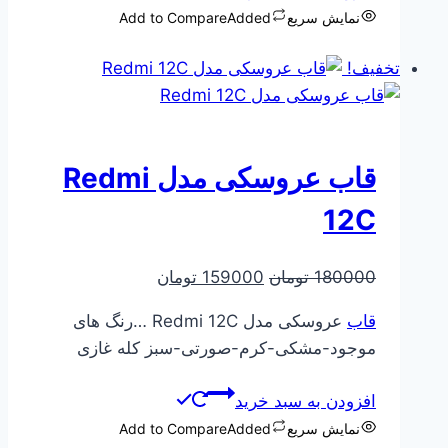
نمایش سریع
Added
Add to Compare
تخفیف!
قاب عروسکی مدل Redmi
12C
قیمت
قیمت
180000
تومان
159000
تومان
اصلی
فعلی
قاب
عروسکی مدل Redmi 12C …رنگ های
180000 تومان
159000 تومان
موجود-مشکی-کرم-صورتی-سبز کله غازی
بود.
است.
افزودن به سبد خرید
نمایش سریع
Added
Add to Compare