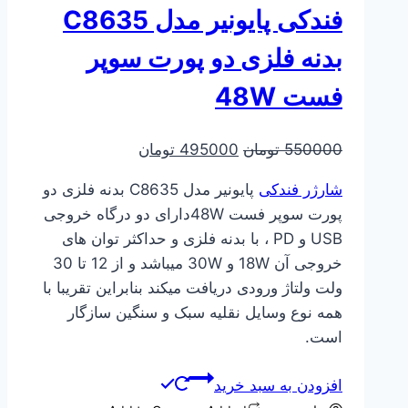
فندکی پایونیر مدل C8635
بدنه فلزی دو پورت سوپر
فست 48W
قیمت
قیمت
550000
تومان
495000
تومان
اصلی
فعلی
شارژر فندکی
پایونیر مدل C8635 بدنه فلزی دو
550000 تومان
495000 تومان
پورت سوپر فست 48Wدارای دو درگاه خروجی
بود.
است.
USB و PD ، با بدنه فلزی و حداکثر توان های
خروجی آن 18W و 30W میباشد و از 12 تا 30
ولت ولتاژ ورودی دریافت میکند بنابراین تقریبا با
همه نوع وسایل نقلیه سبک و سنگین سازگار
است.
افزودن به سبد خرید