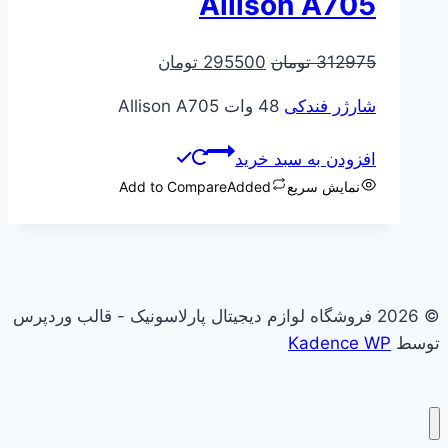
Allison A705
قیمت
قیمت
312975
تومان
295500
تومان
اصلی
فعلی
شارژر فندکی
48 وات Allison A705
312975 تومان
295500 تومان
بود.
است.
افزودن به سبد خرید
نمایش سریع
Added
Add to Compare
© 2026 فروشگاه لوازم دیجیتال پارلاسونیک - قالب وردپرس
توسط
Kadence WP