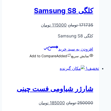
کلگی Samsung S8
قیمت
قیمت
171735
تومان
115000
تومان
اصلی
فعلی
کلگی Samsung S8
171735 تومان
115000 تومان
بود.
است.
افزودن به سبد خرید
نمایش سریع
Added
Add to Compare
تخفیف!
شارژر شیاومی فست چینی
قیمت
قیمت
250000
تومان
185000
تومان
اصلی
فعلی