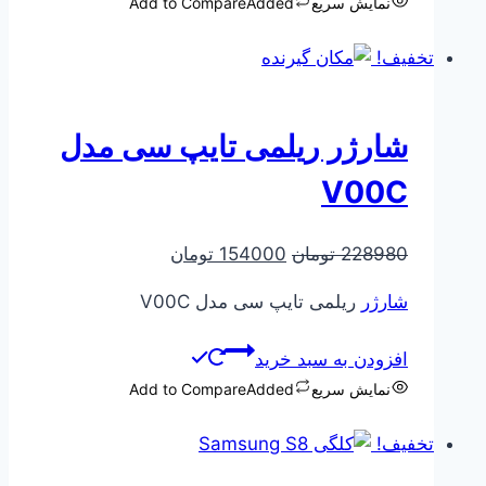
نمایش سریع
Added
Add to Compare
تخفیف!
شارژر ریلمی تایپ سی مدل
V00C
قیمت
قیمت
228980
تومان
154000
تومان
اصلی
فعلی
شارژر
ریلمی تایپ سی مدل V00C
228980 تومان
154000 تومان
بود.
است.
افزودن به سبد خرید
نمایش سریع
Added
Add to Compare
تخفیف!