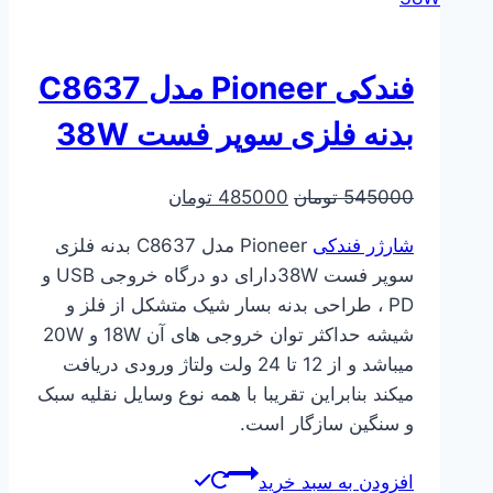
فندکی Pioneer مدل C8637
بدنه فلزی سوپر فست 38W
قیمت
قیمت
545000
تومان
485000
تومان
اصلی
فعلی
شارژر فندکی
Pioneer مدل C8637 بدنه فلزی
545000 تومان
485000 تومان
سوپر فست 38Wدارای دو درگاه خروجی USB و
بود.
است.
PD ، طراحی بدنه بسار شیک متشکل از فلز و
شیشه حداکثر توان خروجی های آن 18W و 20W
میباشد و از 12 تا 24 ولت ولتاژ ورودی دریافت
میکند بنابراین تقریبا با همه نوع وسایل نقلیه سبک
و سنگین سازگار است.
افزودن به سبد خرید