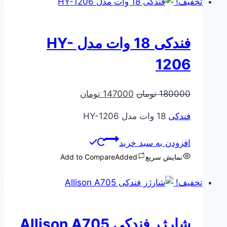
تخفیف!
فندکی 18 وات مدل HY-
1206
قیمت
قیمت
180000
تومان
147000
تومان
اصلی
فعلی
فندکی
18 وات مدل HY-1206
180000 تومان
147000 تومان
بود.
است.
افزودن به سبد خرید
نمایش سریع
Added
Add to Compare
تخفیف!
شارژر فندکی Allison A705