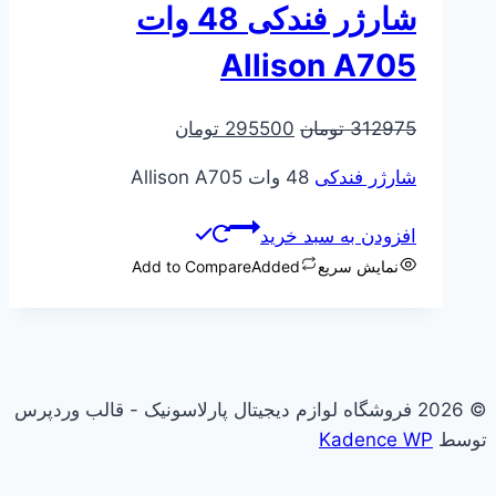
شارژر فندکی 48 وات
Allison A705
قیمت
قیمت
312975
تومان
295500
تومان
اصلی
فعلی
شارژر فندکی
48 وات Allison A705
312975 تومان
295500 تومان
بود.
است.
افزودن به سبد خرید
نمایش سریع
Added
Add to Compare
© 2026 فروشگاه لوازم دیجیتال پارلاسونیک - قالب وردپرس
توسط
Kadence WP