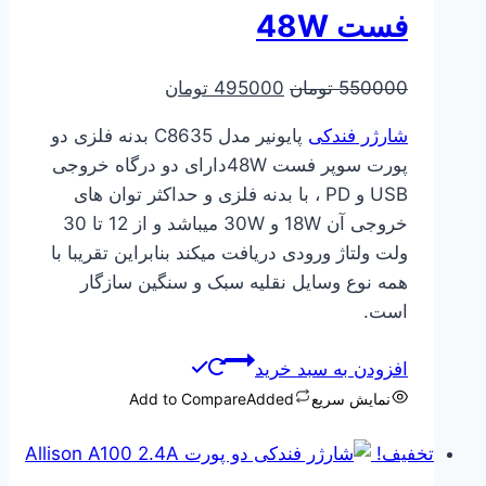
فست 48W
قیمت
قیمت
550000
تومان
495000
تومان
اصلی
فعلی
شارژر فندکی
پایونیر مدل C8635 بدنه فلزی دو
550000 تومان
495000 تومان
پورت سوپر فست 48Wدارای دو درگاه خروجی
بود.
است.
USB و PD ، با بدنه فلزی و حداکثر توان های
خروجی آن 18W و 30W میباشد و از 12 تا 30
ولت ولتاژ ورودی دریافت میکند بنابراین تقریبا با
همه نوع وسایل نقلیه سبک و سنگین سازگار
است.
افزودن به سبد خرید
نمایش سریع
Added
Add to Compare
تخفیف!