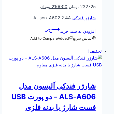
قیمت
قیمت
232725
تومان
210000
تومان
اصلی
فعلی
شارژر فندکی
Allison-A602 2.4A
232725 تومان
210000 تومان
بود.
است.
افزودن به سبد خرید
نمایش سریع
Added
Add to Compare
تخفیف!
شارژر فندکی آلیسون مدل
ALS‑A606 – دو پورت USB
فست شارژ با بدنه فلزی