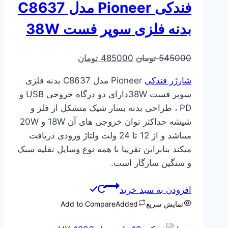
فندکی Pioneer مدل C8637
بدنه فلزی سوپر فست 38W
قیمت
قیمت
545000
تومان
485000
تومان
اصلی
فعلی
شارژر فندکی
Pioneer مدل C8637 بدنه فلزی
545000 تومان
485000 تومان
سوپر فست 38Wدارای دو درگاه خروجی USB و
بود.
است.
PD ، طراحی بدنه بسار شیک متشکل از فلز و
شیشه حداکثر توان خروجی های آن 18W و 20W
میباشد و از 12 تا 24 ولت ولتاژ ورودی دریافت
میکند بنابراین تقریبا با همه نوع وسایل نقلیه سبک
و سنگین سازگار است.
افزودن به سبد خرید
نمایش سریع
Added
Add to Compare