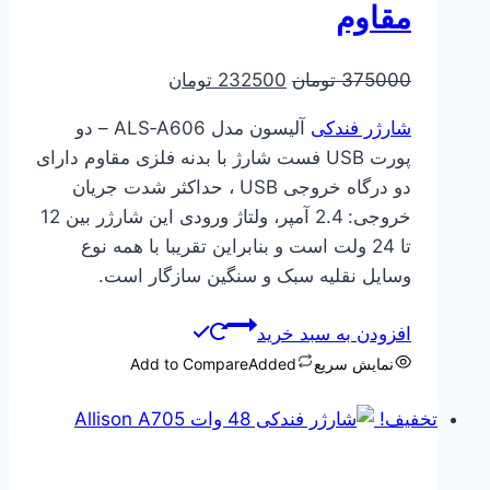
مقاوم
قیمت
قیمت
375000
تومان
232500
تومان
اصلی
فعلی
شارژر فندکی
آلیسون مدل ALS‑A606 – دو
375000 تومان
232500 تومان
پورت USB فست شارژ با بدنه فلزی مقاوم دارای
بود.
است.
دو درگاه خروجی USB ، حداکثر شدت جریان
خروجی: 2.4 آمپر، ولتاژ ورودی این شارژر بین 12
تا 24 ولت است و بنابراین تقریبا با همه نوع
وسایل نقلیه سبک و سنگین سازگار است.
افزودن به سبد خرید
نمایش سریع
Added
Add to Compare
تخفیف!