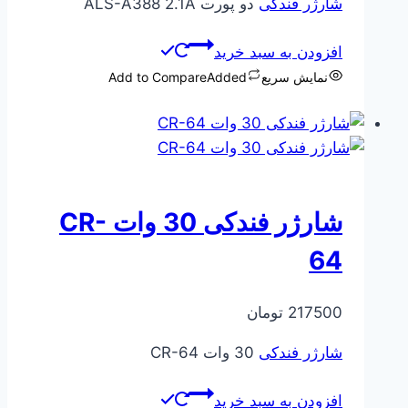
شارژر فندکی
دو پورت ALS-A388 2.1A
افزودن به سبد خرید
نمایش سریع
Added
Add to Compare
شارژر فندکی 30 وات CR-
64
217500
تومان
شارژر فندکی
30 وات CR-64
افزودن به سبد خرید