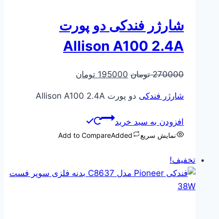
شارژر فندکی دو پورت
Allison A100 2.4A
قیمت
قیمت
270000
تومان
195000
تومان
اصلی
فعلی
شارژر فندکی
دو پورت Allison A100 2.4A
270000 تومان
195000 تومان
بود.
است.
افزودن به سبد خرید
نمایش سریع
Added
Add to Compare
تخفیف!