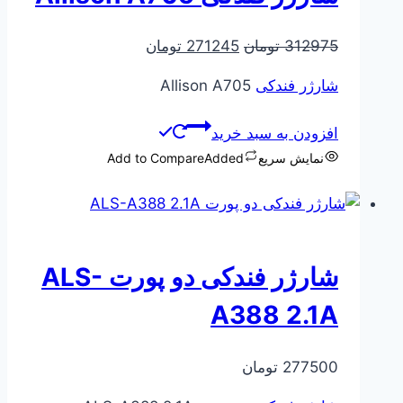
قیمت
قیمت
312975
تومان
271245
تومان
اصلی
فعلی
شارژر فندکی
Allison A705
312975 تومان
271245 تومان
بود.
است.
افزودن به سبد خرید
نمایش سریع
Added
Add to Compare
شارژر فندکی دو پورت ALS-
A388 2.1A
277500
تومان