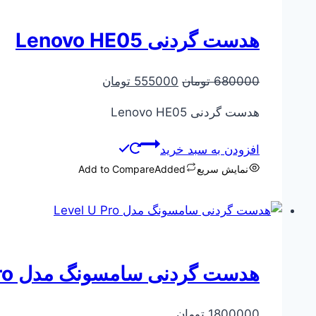
هدست گردنی Lenovo HE05
قیمت
قیمت
680000
تومان
555000
تومان
اصلی
فعلی
هدست گردنی Lenovo HE05
680000 تومان
555000 تومان
بود.
است.
افزودن به سبد خرید
نمایش سریع
Added
Add to Compare
هدست گردنی سامسونگ مدل Level U Pro
1800000
تومان