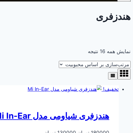
هندزفری
مرتب‌سازی
نمایش همه 16 نتیجه
بر
اساس
محبوبیت
تخفیف!
هندزفری شیاومی مدل Mi In-Ear
قیمت
قیمت
180000
تومان
130000
تومان