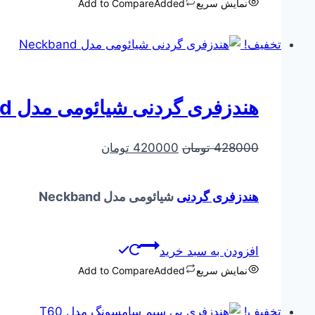
نمایش سریع
Added
Add to Compare
تخفیف!
هندزفری گردنی شیائومی مدل Neckband
قیمت
قیمت
428000
تومان
420000
تومان
اصلی
فعلی
428000 تومان
420000 تومان
هندزفری گردنی
شیائومی مدل Neckband
بود.
است.
افزودن به سبد خرید
نمایش سریع
Added
Add to Compare
تخفیف!