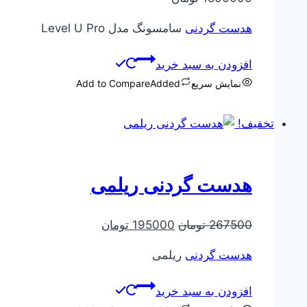
هدست گردنی
سامسونگ مدل Level U Pro
افزودن به سبد خرید
نمایش سریع
Added
Add to Compare
تخفیف!
هدست گردنی ریلمی
قیمت
قیمت
267500
تومان
195000
تومان
اصلی
فعلی
هدست گردنی
ریلمی
267500 تومان
195000 تومان
بود.
است.
افزودن به سبد خرید