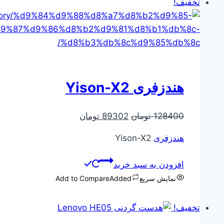
تخفیف!
هندزفری Yison-X2
قیمت
قیمت
128400
تومان
89302
تومان
اصلی
فعلی
هندزفری
Yison-X2
128400 تومان
89302 تومان
بود.
است.
افزودن به سبد خرید
نمایش سریع
Added
Add to Compare
تخفیف!