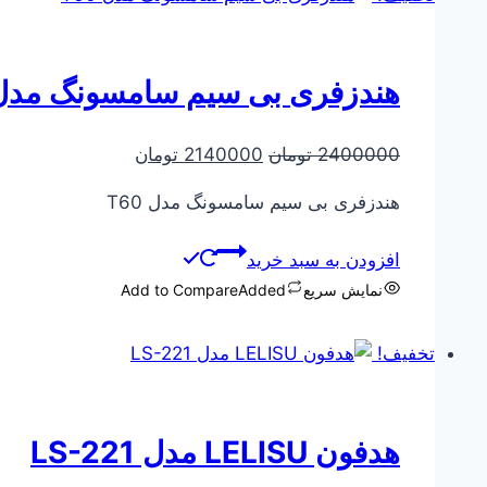
هندزفری بی سیم سامسونگ مدل 60
قیمت
قیمت
2400000
تومان
2140000
تومان
اصلی
فعلی
هندزفری بی سیم سامسونگ مدل T60
2400000 تومان
2140000 تومان
بود.
است.
افزودن به سبد خرید
نمایش سریع
Added
Add to Compare
تخفیف!
هدفون LELISU مدل LS-221