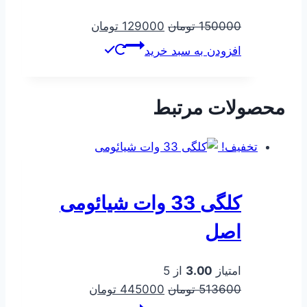
قیمت
قیمت
150000
تومان
129000
تومان
اصلی
فعلی
افزودن به سبد خرید
150000 تومان
129000 تومان
بود.
است.
محصولات مرتبط
تخفیف!
کلگی 33 وات شیائومی
اصل
امتیاز
3.00
از 5
قیمت
قیمت
513600
تومان
445000
تومان