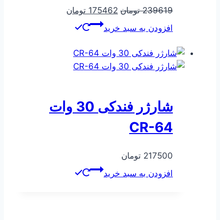
قیمت
قیمت
239619
تومان
175462
تومان
اصلی
فعلی
افزودن به سبد خرید
239619 تومان
175462 تومان
بود.
است.
شارژر فندکی 30 وات
CR-64
217500
تومان
افزودن به سبد خرید