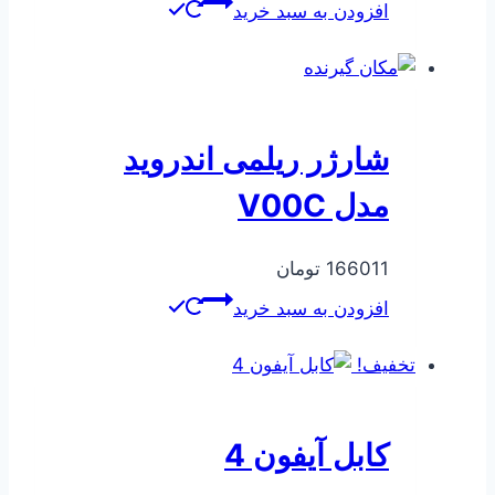
اصلی
فعلی
افزودن به سبد خرید
513600 تومان
445000 تومان
بود.
است.
شارژر ریلمی اندروید
مدل V00C
166011
تومان
افزودن به سبد خرید
تخفیف!
کابل آیفون 4