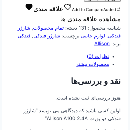
دو
علاقه مندی
Add to Compare
Added
پورت
مشاهده علاقه مندی ها
Allison
A100
شناسه محصول:
131
دسته:
تمام محصولات
,
شارژر
2.4A
فندکی
,
لوازم جانبی
برچسب:
شارژر فندکی
,
فندکی
عدد
برند:
Allison
نظرات (0)
محصولات بیشتر
نقد و بررسی‌ها
هنوز بررسی‌ای ثبت نشده است.
اولین کسی باشید که دیدگاهی می نویسد “شارژر
فندکی دو پورت Allison A100 2.4A”