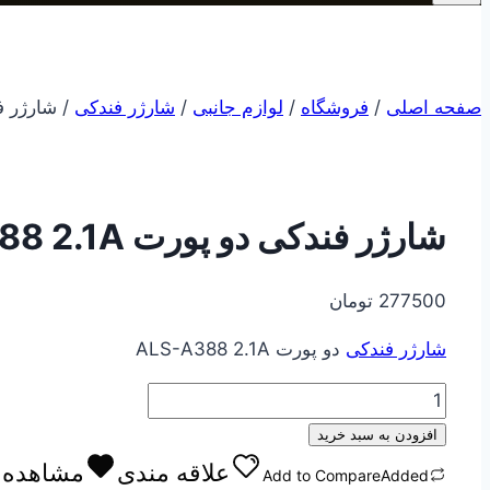
صفحه اصلی
/
فروشگاه
/
لوازم جانبی
/
شارژر فندکی
/
شارژر فندکی
شارژر فندکی دو پورت ALS-A388 2.1A
277500
تومان
شارژر فندکی
دو پورت ALS-A388 2.1A
شارژر
فندکی
افزودن به سبد خرید
دو
علاقه مندی
مشاهده ع
Add to Compare
Added
پورت