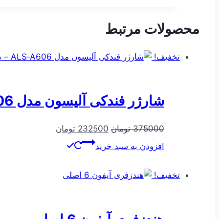
بود.
است.
محصولات مرتبط
تخفیف!
شارژر فندکی آلیسون مدل ALS‑A606 – دو پورت USB فست شارژ با بدنه فلزی مقاوم
قیمت
قیمت
375000
تومان
232500
تومان
اصلی
فعلی
افزودن به سبد خرید
375000 تومان
232500 تومان
بود.
است.
تخفیف!