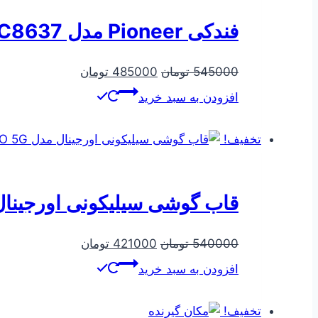
فندکی Pioneer مدل C8637 بدنه فلزی سوپر فست 38W
قیمت
قیمت
545000
تومان
485000
تومان
اصلی
فعلی
افزودن به سبد خرید
545000 تومان
485000 تومان
بود.
است.
تخفیف!
قاب گوشی سیلیکونی اورجینال مدل PRO 5G
قیمت
قیمت
540000
تومان
421000
تومان
اصلی
فعلی
افزودن به سبد خرید
540000 تومان
421000 تومان
بود.
است.
تخفیف!