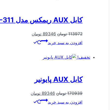
کابل AUX ریمکس مدل L-311
قیمت
قیمت
113972
تومان
89346
تومان
اصلی
فعلی
افزودن به سبد خرید
113972 تومان
89346 تومان
بود.
است.
تخفیف!
کابل AUX پایونیر
قیمت
قیمت
170939
تومان
89346
تومان
اصلی
فعلی
افزودن به سبد خرید
170939 تومان
89346 تومان