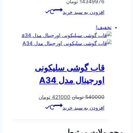
14349976
تومان
افزودن به سبد خرید
تخفیف!
قاب گوشی سلیکونی
اورجینال مدل A34
قیمت
قیمت
540000
تومان
421000
تومان
اصلی
فعلی
افزودن به سبد خرید
540000 تومان
421000 تومان
بود.
است.
محصولات مرتبط