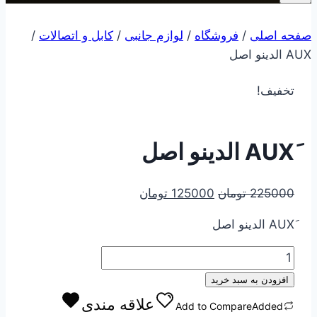
صفحه اصلی
/
فروشگاه
/
لوازم جانبی
/
کابل و اتصالات
/
تخفیف!
قیمت
قیمت
225000
تومان
125000
تومان
اصلی
فعلی
225000 تومان
125000 تومان
بود.
است.
َAUX
الدینو
افزودن به سبد خرید
اصل
علاقه مندی
Add to Compare
Added
عدد