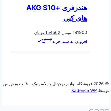
هندزفری +AKG S10
های کپی
قیمت
قیمت
181900
تومان
154562
تومان
اصلی
فعلی
افزودن به سبد خرید
181900 تومان
154562 تومان
بود.
است.
© 2026 فروشگاه لوازم دیجیتال پارلاسونیک - قالب وردپرس
توسط
Kadence WP