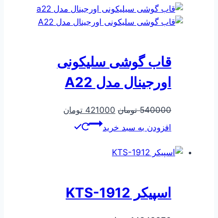
قاب گوشی سلیکونی
اورجینال مدل A22
قیمت
قیمت
540000
تومان
421000
تومان
اصلی
فعلی
افزودن به سبد خرید
540000 تومان
421000 تومان
بود.
است.
اسپیکر KTS-1912