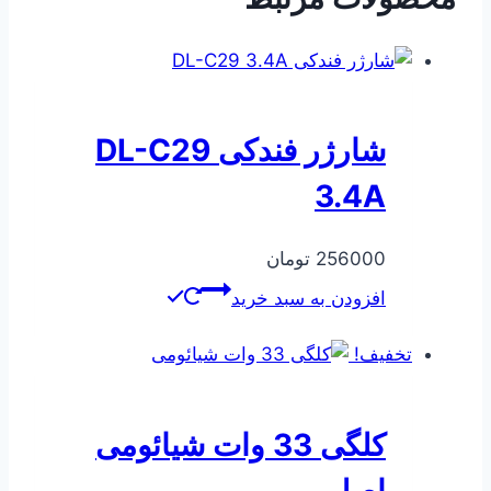
شارژر فندکی DL-C29
3.4A
256000
تومان
افزودن به سبد خرید
تخفیف!
کلگی 33 وات شیائومی
اصل