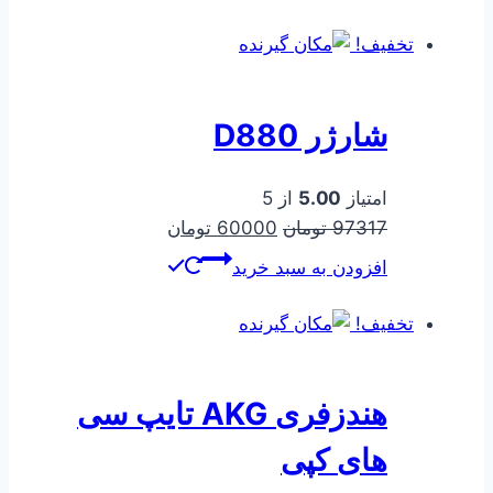
228980 تومان
154000 تومان
بود.
است.
تخفیف!
شارژر D880
امتیاز
5.00
از 5
قیمت
قیمت
97317
تومان
60000
تومان
اصلی
فعلی
افزودن به سبد خرید
97317 تومان
60000 تومان
بود.
است.
تخفیف!
هندزفری AKG تایپ سی
های کپی