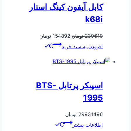
کابل آیفون کینگ استار
k68i
قیمت
قیمت
239619
تومان
154892
تومان
اصلی
فعلی
افزودن به سبد خرید
239619 تومان
154892 تومان
بود.
است.
اسپیکر پرتابل BTS-
1995
29931496
تومان
اطلاعات بیشتر