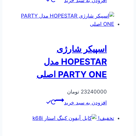
افزودن به سبد خرید
356081 تومان
167028 تومان
بود.
است.
اسپیکر شارژی
HOPESTAR مدل
PARTY ONE اصلی
23240000
تومان
افزودن به سبد خرید
تخفیف!