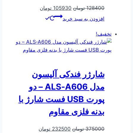
قیمت
قیمت
128400
تومان
105930
تومان
اصلی
فعلی
افزودن به سبد خرید
128400 تومان
105930 تومان
بود.
است.
تخفیف!
شارژر فندکی آلیسون
مدل ALS‑A606 – دو
پورت USB فست شارژ با
بدنه فلزی مقاوم
قیمت
قیمت
375000
تومان
232500
تومان