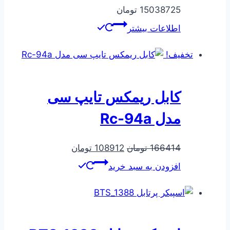
15038725
تومان
اطلاعات بیشتر
تخفیف!
کابل ریمکس تایپ سی
مدل Rc-94a
قیمت
قیمت
166414
تومان
108912
تومان
اصلی
فعلی
افزودن به سبد خرید
166414 تومان
108912 تومان
بود.
است.