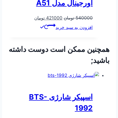
اورجینال مدل A51
قیمت
قیمت
540000
تومان
421000
تومان
اصلی
فعلی
افزودن به سبد خرید
540000 تومان
421000 تومان
بود.
است.
همچنین ممکن است دوست داشته
باشید;
اسپیکر شارژی BTS-
1992