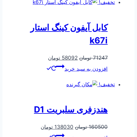
بود.
است.
تخفیف!
کابل آیفون کینگ استار
k67i
قیمت
قیمت
71247
تومان
58092
تومان
اصلی
فعلی
افزودن به سبد خرید
71247 تومان
58092 تومان
بود.
است.
تخفیف!
هندزفری سلبریت D1
قیمت
قیمت
160500
تومان
138030
تومان
اصلی
فعلی