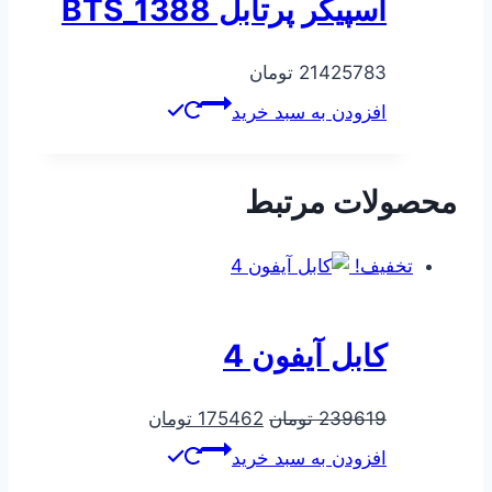
اسپیکر پرتابل BTS_1388
21425783
تومان
افزودن به سبد خرید
محصولات مرتبط
تخفیف!
کابل آیفون 4
قیمت
قیمت
239619
تومان
175462
تومان
اصلی
فعلی
افزودن به سبد خرید
239619 تومان
175462 تومان