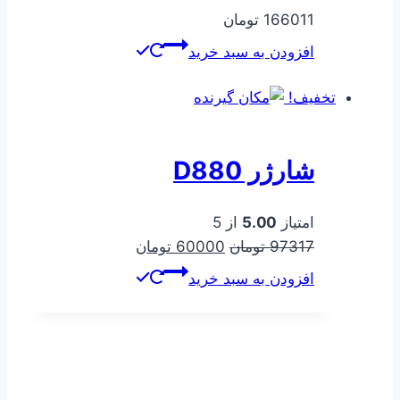
166011
تومان
افزودن به سبد خرید
تخفیف!
شارژر D880
امتیاز
5.00
از 5
قیمت
قیمت
97317
تومان
60000
تومان
اصلی
فعلی
افزودن به سبد خرید
97317 تومان
60000 تومان
بود.
است.