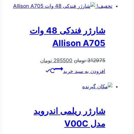
بود.
است.
تخفیف!
شارژر فندکی 48 وات
Allison A705
قیمت
قیمت
312975
تومان
295500
تومان
اصلی
فعلی
افزودن به سبد خرید
312975 تومان
295500 تومان
بود.
است.
شارژر ریلمی اندروید
مدل V00C