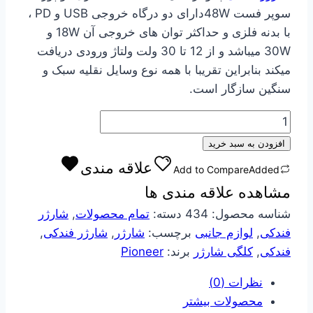
550000 تومان
495000 تومان
سوپر فست 48Wدارای دو درگاه خروجی USB و PD ،
بود.
است.
با بدنه فلزی و حداکثر توان های خروجی آن 18W و
30W میباشد و از 12 تا 30 ولت ولتاژ ورودی دریافت
میکند بنابراین تقریبا با همه نوع وسایل نقلیه سبک و
سنگین سازگار است.
فندکی
پایونیر
افزودن به سبد خرید
مدل
علاقه مندی
Add to Compare
Added
C8635
مشاهده علاقه مندی ها
بدنه
فلزی
شناسه محصول:
434
دسته:
تمام محصولات
,
شارژر
دو
فندکی
,
لوازم جانبی
برچسب:
شارژر
,
شارژر فندکی
,
پورت
فندکی
,
کلگی شارژر
برند:
Pioneer
سوپر
نظرات (0)
فست
محصولات بیشتر
48W