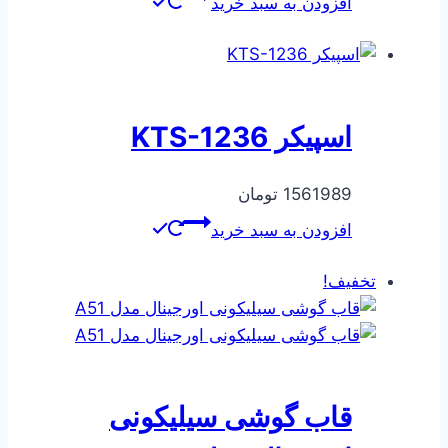
افزودن به سبد خرید
160500 تومان
138030 تومان
بود.
است.
اسپیکر KTS-1236
1561989
تومان
افزودن به سبد خرید
تخفیف!
قاب گوشی سیلیکونی