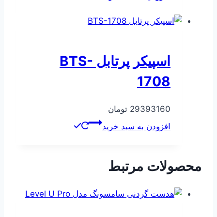
540000 تومان
421000 تومان
بود.
است.
اسپیکر پرتابل BTS-
1708
29393160
تومان
افزودن به سبد خرید
محصولات مرتبط