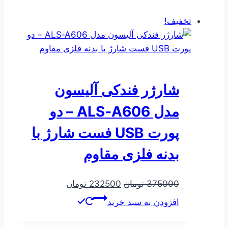
250000 تومان
185000 تومان
بود.
است.
تخفیف!
شارژر فندکی آلیسون
مدل ALS‑A606 – دو
پورت USB فست شارژ با
بدنه فلزی مقاوم
قیمت
قیمت
375000
تومان
232500
تومان
اصلی
فعلی
افزودن به سبد خرید
375000 تومان
232500 تومان
بود.
است.