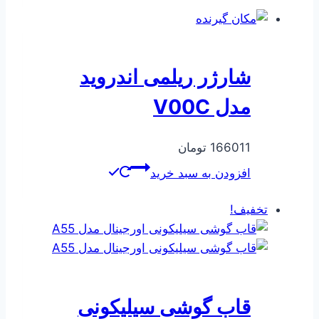
بود.
است.
شارژر ریلمی اندروید
مدل V00C
166011
تومان
افزودن به سبد خرید
تخفیف!
قاب گوشی سیلیکونی