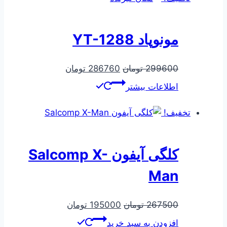
مونوپاد YT-1288
قیمت
قیمت
299600
تومان
286760
تومان
اصلی
فعلی
اطلاعات بیشتر
299600 تومان
286760 تومان
بود.
است.
تخفیف!
کلگی آیفون Salcomp X-
Man
قیمت
قیمت
267500
تومان
195000
تومان
اصلی
فعلی
افزودن به سبد خرید