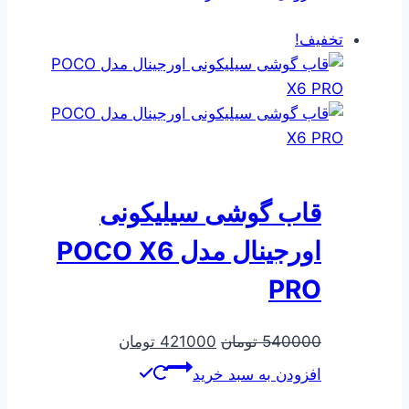
267500 تومان
195000 تومان
بود.
است.
تخفیف!
قاب گوشی سیلیکونی
اورجینال مدل POCO X6
PRO
قیمت
قیمت
540000
تومان
421000
تومان
اصلی
فعلی
افزودن به سبد خرید
540000 تومان
421000 تومان