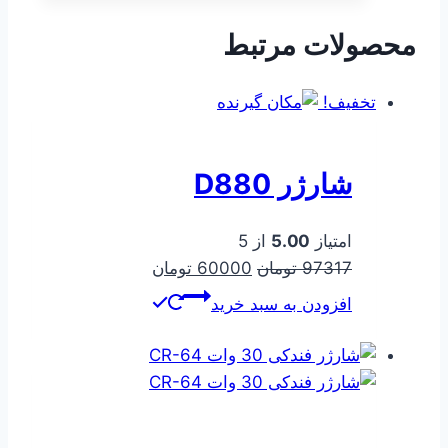
بود.
است.
محصولات مرتبط
تخفیف!
شارژر D880
امتیاز
5.00
از 5
قیمت
قیمت
97317
تومان
60000
تومان
اصلی
فعلی
افزودن به سبد خرید
97317 تومان
60000 تومان
بود.
است.