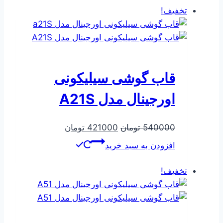
تخفیف!
قاب گوشی سیلیکونی
اورجینال مدل A21S
قیمت
قیمت
540000
تومان
421000
تومان
اصلی
فعلی
افزودن به سبد خرید
540000 تومان
421000 تومان
بود.
است.
تخفیف!