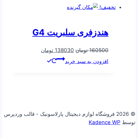
تخفیف!
هندزفری سلبریت G4
قیمت
قیمت
160500
تومان
138030
تومان
اصلی
فعلی
افزودن به سبد خرید
160500 تومان
138030 تومان
بود.
است.
© 2026 فروشگاه لوازم دیجیتال پارلاسونیک - قالب وردپرس
توسط
Kadence WP