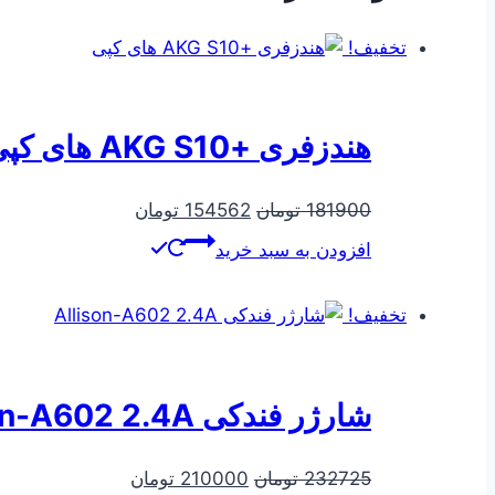
تخفیف!
هندزفری +AKG S10 های کپی
قیمت
قیمت
181900
تومان
154562
تومان
اصلی
فعلی
افزودن به سبد خرید
181900 تومان
154562 تومان
بود.
است.
تخفیف!
شارژر فندکی Allison-A602 2.4A
قیمت
قیمت
232725
تومان
210000
تومان