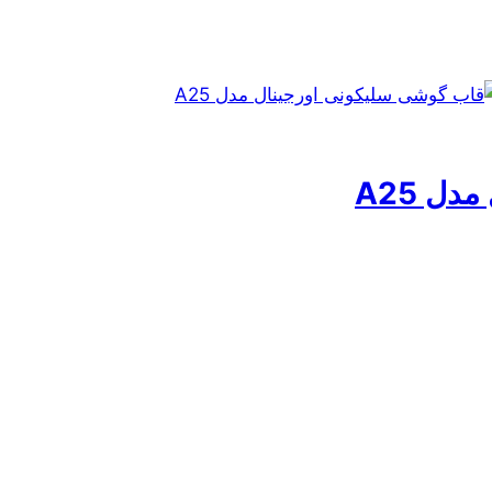
ل A25