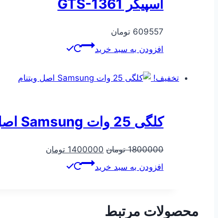
اسپیکر GTS-1361
609557
تومان
افزودن به سبد خرید
تخفیف!
کلگی 25 وات Samsung اصل ویتنام
قیمت
قیمت
1800000
تومان
1400000
تومان
اصلی
فعلی
افزودن به سبد خرید
1800000 تومان
1400000
بود.
است.
محصولات مرتبط