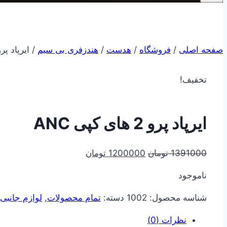
صفحه اصلی
/
فروشگاه
/
هدست
/
هندزفری بی سیم
/
ایرپاد پرو 2 های کپی 
تخفیف!
ایرپاد پرو 2 های کپی ANC
قیمت
قیمت
1391000
تومان
1200000
تومان
اصلی
فعلی
ناموجود
1391000 تومان
1200000 تومان
بود.
است.
شناسه محصول:
1002
دسته:
تمام محصولات
,
لوازم جانبی
نظرات (0)