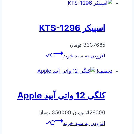
بود.
است.
اسپیکر KTS-1296
3337685
تومان
افزودن به سبد خرید
تخفیف!
کلگی 12 واتی آیپد Apple
قیمت
قیمت
428000
تومان
350000
تومان
اصلی
فعلی
افزودن به سبد خرید
428000 تومان
350000 تومان