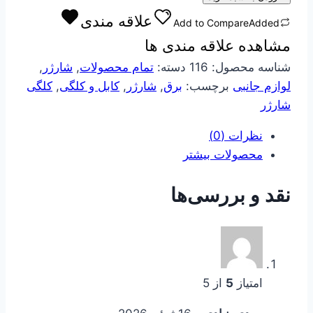
وات
علاقه مندی
Add to Compare
Added
شیاومی
مشاهده علاقه مندی ها
اصل
چین
شناسه محصول:
116
دسته:
تمام محصولات
,
شارژر
,
عدد
لوازم جانبی
برچسب:
برق
,
شارژر
,
کابل و کلگی
,
کلگی
شارژر
نظرات (0)
محصولات بیشتر
نقد و بررسی‌ها
امتیاز
5
از 5