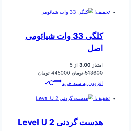
375000 تومان
232500 تومان
بود.
است.
تخفیف!
کلگی 33 وات شیائومی
اصل
امتیاز
3.00
از 5
قیمت
قیمت
513600
تومان
445000
تومان
اصلی
فعلی
افزودن به سبد خرید
513600 تومان
445000 تومان
بود.
است.
تخفیف!
هدست گردنی Level U 2