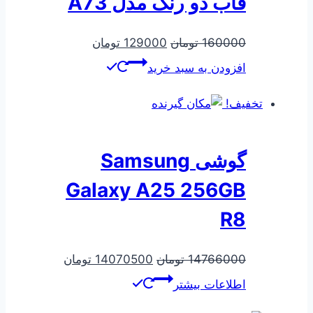
قاب دو رنگ مدل A73
قیمت
قیمت
160000
تومان
129000
تومان
اصلی
فعلی
افزودن به سبد خرید
160000 تومان
129000 تومان
بود.
است.
تخفیف!
گوشی Samsung
Galaxy A25 256GB
R8
قیمت
قیمت
14766000
تومان
14070500
تومان
اصلی
فعلی
اطلاعات بیشتر
14766000 تومان
500