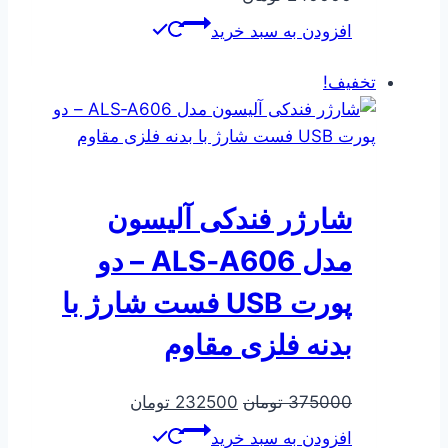
افزودن به سبد خرید
تخفیف!
شارژر فندکی آلیسون
مدل ALS‑A606 – دو
پورت USB فست شارژ با
بدنه فلزی مقاوم
قیمت
قیمت
375000
تومان
232500
تومان
اصلی
فعلی
افزودن به سبد خرید