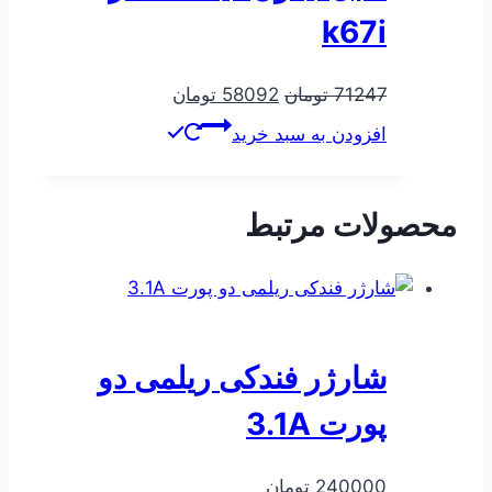
k67i
قیمت
قیمت
71247
تومان
58092
تومان
اصلی
فعلی
افزودن به سبد خرید
71247 تومان
58092 تومان
بود.
است.
محصولات مرتبط
شارژر فندکی ریلمی دو
پورت 3.1A
240000
تومان