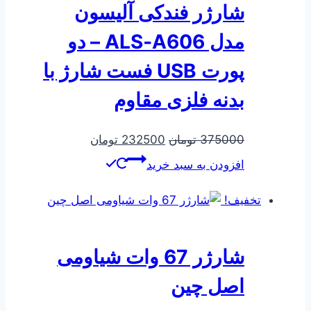
شارژر فندکی آلیسون
مدل ALS‑A606 – دو
پورت USB فست شارژ با
بدنه فلزی مقاوم
قیمت
قیمت
375000
تومان
232500
تومان
اصلی
فعلی
افزودن به سبد خرید
375000 تومان
232500 تومان
بود.
است.
تخفیف!
شارژر 67 وات شیاومی
اصل چین