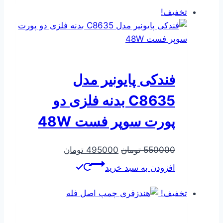
بود.
است.
تخفیف!
فندکی پایونیر مدل
C8635 بدنه فلزی دو
پورت سوپر فست 48W
قیمت
قیمت
550000
تومان
495000
تومان
اصلی
فعلی
افزودن به سبد خرید
550000 تومان
495000 تومان
بود.
است.
تخفیف!