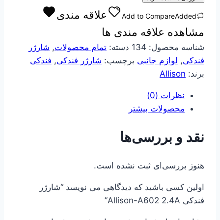
Allison-
علاقه مندی
Add to Compare
Added
A602
مشاهده علاقه مندی ها
2.4A
عدد
شناسه محصول:
134
دسته:
تمام محصولات
,
شارژر
فندکی
,
لوازم جانبی
برچسب:
شارژر فندکی
,
فندکی
برند:
Allison
نظرات (0)
محصولات بیشتر
نقد و بررسی‌ها
هنوز بررسی‌ای ثبت نشده است.
اولین کسی باشید که دیدگاهی می نویسد “شارژر
فندکی Allison-A602 2.4A”