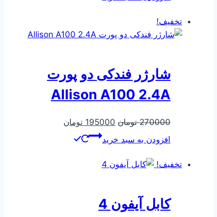
160500 تومان
138030 تومان
بود.
است.
تخفیف!
شارژر فندکی دو پورت
Allison A100 2.4A
قیمت
قیمت
270000
تومان
195000
تومان
اصلی
فعلی
افزودن به سبد خرید
270000 تومان
195000 تومان
بود.
است.
تخفیف!
کابل آیفون 4