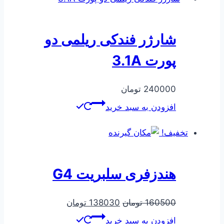
شارژر فندکی ریلمی دو
پورت 3.1A
240000
تومان
افزودن به سبد خرید
تخفیف!
هندزفری سلبریت G4
قیمت
قیمت
160500
تومان
138030
تومان
اصلی
فعلی
افزودن به سبد خرید