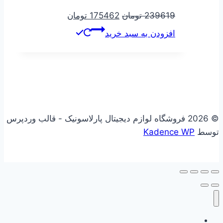
قیمت
قیمت
239619
تومان
175462
تومان
اصلی
فعلی
افزودن به سبد خرید
239619 تومان
175462 تومان
بود.
است.
© 2026 فروشگاه لوازم دیجیتال پارلاسونیک - قالب وردپرس
توسط
Kadence WP
علاقه مندی