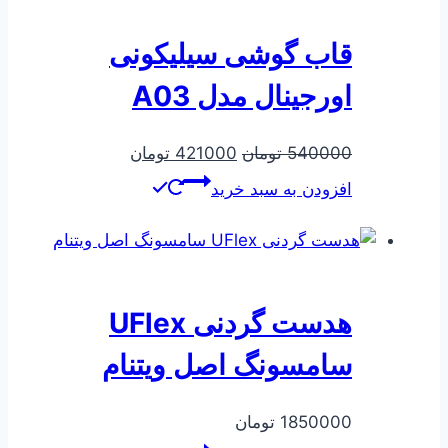
قاب گوشی سیلیکونی
اورجینال مدل A03
قیمت
قیمت
540000
تومان
421000
تومان
اصلی
فعلی
افزودن به سبد خرید
540000 تومان
421000 تومان
بود.
است.
هدست گردنی UFlex
سامسونگ اصل ویتنام
1850000
تومان