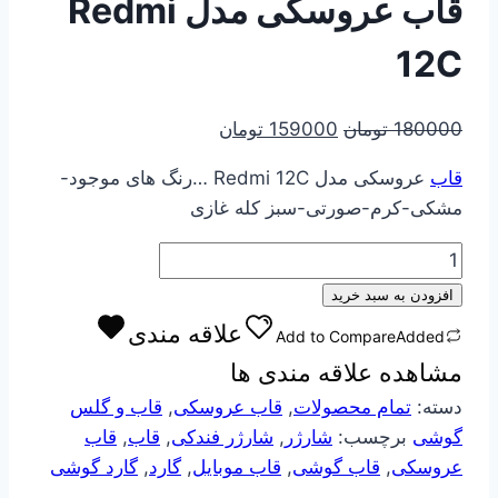
قاب عروسکی مدل Redmi
12C
قیمت
قیمت
180000
تومان
159000
تومان
اصلی
فعلی
قاب
عروسکی مدل Redmi 12C …رنگ های موجود-
180000 تومان
159000 تومان
مشکی-کرم-صورتی-سبز کله غازی
بود.
است.
قاب
عروسکی
افزودن به سبد خرید
مدل
علاقه مندی
Add to Compare
Added
Redmi
مشاهده علاقه مندی ها
12C
عدد
دسته:
تمام محصولات
,
قاب عروسکی
,
قاب و گلس
گوشی
برچسب:
شارژر
,
شارژر فندکی
,
قاب
,
قاب
عروسکی
,
قاب گوشی
,
قاب موبایل
,
گارد
,
گارد گوشی