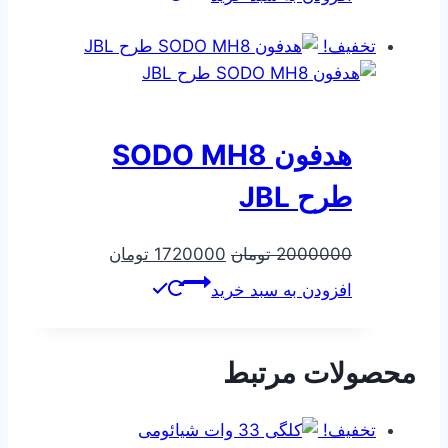
633794 تومان
550562 تومان
بود.
است.
تخفیف!
هدفون SODO MH8
طرح JBL
قیمت
قیمت
2000000
تومان
1720000
تومان
اصلی
فعلی
افزودن به سبد خرید
2000000 تومان
1720000 توم
بود.
است.
محصولات مرتبط
تخفیف!