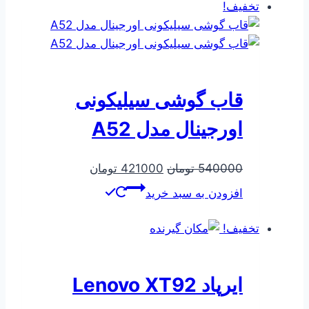
تخفیف!
قاب گوشی سیلیکونی
اورجینال مدل A52
قیمت
قیمت
540000
تومان
421000
تومان
اصلی
فعلی
افزودن به سبد خرید
540000 تومان
421000 تومان
بود.
است.
تخفیف!
ایرپاد Lenovo XT92