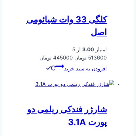
کلگی 33 وات شیائومی
اصل
امتیاز
3.00
از 5
قیمت
قیمت
513600
تومان
445000
تومان
اصلی
فعلی
افزودن به سبد خرید
513600 تومان
445000 تومان
بود.
است.
شارژر فندکی ریلمی دو
پورت 3.1A