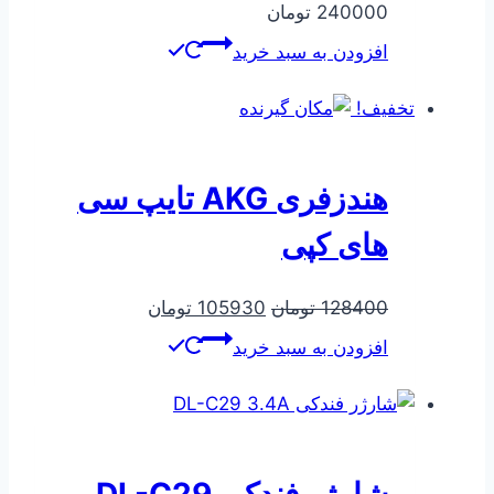
240000
تومان
افزودن به سبد خرید
تخفیف!
هندزفری AKG تایپ سی
های کپی
قیمت
قیمت
128400
تومان
105930
تومان
اصلی
فعلی
افزودن به سبد خرید
128400 تومان
105930 تومان
بود.
است.