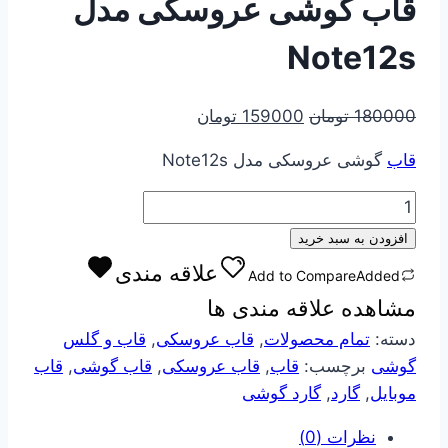
قاب گوشی عروسکی مدل
Note12s
قیمت
قیمت
180000
تومان
159000
تومان
اصلی
فعلی
قاب
گوشی عروسکی مدل Note12s
180000 تومان
159000 تومان
بود.
است.
قاب
گوشی
افزودن به سبد خرید
عروسکی
علاقه مندی
Add to Compare
Added
مدل
مشاهده علاقه مندی ها
Note12s
عدد
دسته:
تمام محصولات
,
قاب عروسکی
,
قاب و گلس
گوشی
برچسب:
قاب
,
قاب عروسکی
,
قاب گوشی
,
قاب
موبایل
,
گارد
,
گارد گوشی
نظرات (0)