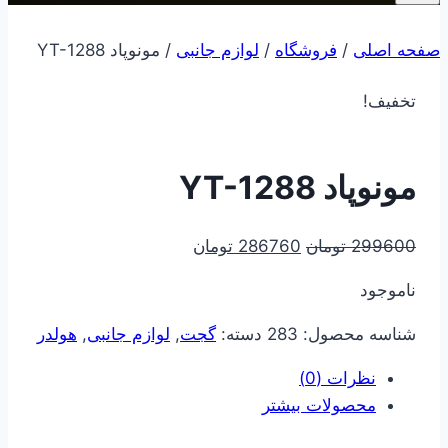
صفحه اصلی
/
فروشگاه
/
لوازم جانبی
/
مونوپاد YT-1288
تخفیف!
مونوپاد YT-1288
قیمت
قیمت
299600
تومان
286760
تومان
اصلی
فعلی
ناموجود
299600 تومان
286760 تومان
بود.
است.
شناسه محصول:
283
دسته:
گجت
,
لوازم جانبی
,
هولدر
نظرات (0)
محصولات بیشتر