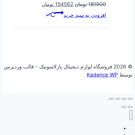
قیمت
قیمت
181900
تومان
154562
تومان
اصلی
فعلی
افزودن به سبد خرید
181900 تومان
154562 تومان
بود.
است.
© 2026 فروشگاه لوازم دیجیتال پارلاسونیک - قالب وردپرس
توسط
Kadence WP
علاقه مندی
فروشگاه