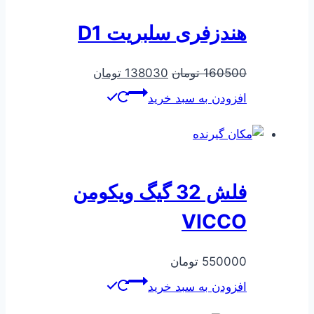
هندزفری سلبریت D1
قیمت
قیمت
160500
تومان
138030
تومان
اصلی
فعلی
افزودن به سبد خرید
160500 تومان
138030 تومان
بود.
است.
فلش 32 گیگ ویکومن
VICCO
550000
تومان
افزودن به سبد خرید