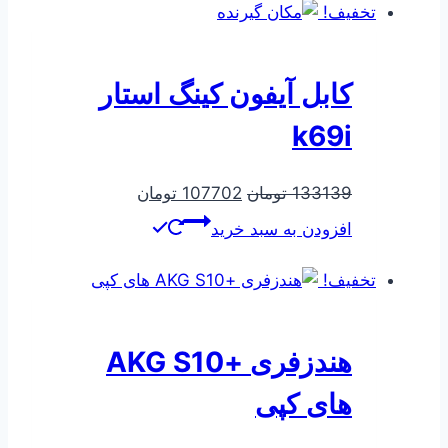
تخفیف!
کابل آیفون کینگ استار
k69i
قیمت
قیمت
133139
تومان
107702
تومان
اصلی
فعلی
افزودن به سبد خرید
133139 تومان
107702 تومان
بود.
است.
تخفیف!
هندزفری +AKG S10
های کپی