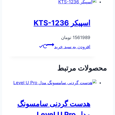
اسپیکر KTS-1236
1561989
تومان
افزودن به سبد خرید
محصولات مرتبط
هدست گردنی سامسونگ
مدل Level U Pro