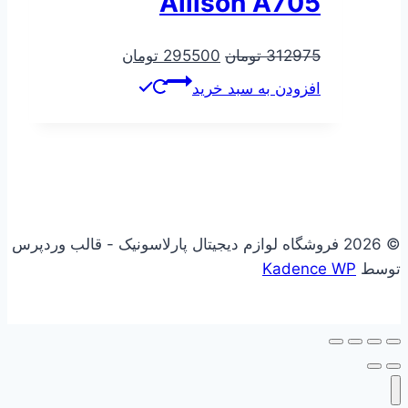
Allison A705
قیمت
قیمت
312975
تومان
295500
تومان
اصلی
فعلی
افزودن به سبد خرید
312975 تومان
295500 تومان
بود.
است.
© 2026 فروشگاه لوازم دیجیتال پارلاسونیک - قالب وردپرس
توسط
Kadence WP