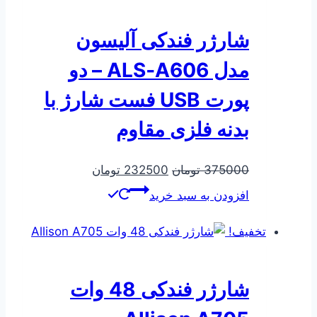
شارژر فندکی آلیسون
مدل ALS‑A606 – دو
پورت USB فست شارژ با
بدنه فلزی مقاوم
قیمت
قیمت
375000
تومان
232500
تومان
اصلی
فعلی
افزودن به سبد خرید
375000 تومان
232500 تومان
بود.
است.
تخفیف!
شارژر فندکی 48 وات