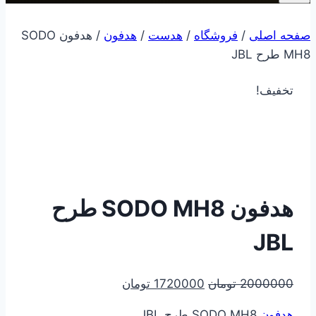
صفحه اصلی
/
فروشگاه
/
هدست
/
هدفون
/
هدفون SODO
MH8 طرح JBL
تخفیف!
هدفون SODO MH8 طرح
JBL
قیمت
قیمت
2000000
تومان
1720000
تومان
اصلی
فعلی
هدفون
SODO MH8 طرح JBL