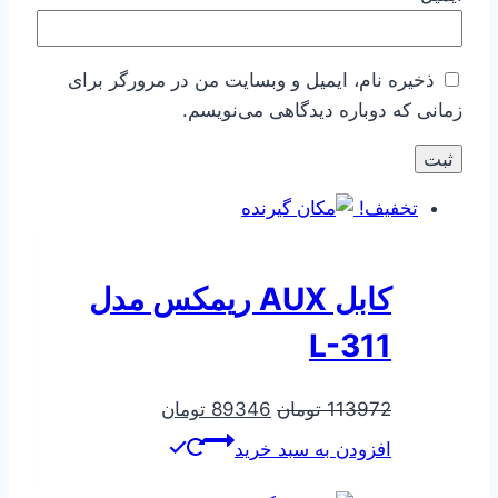
ذخیره نام، ایمیل و وبسایت من در مرورگر برای
زمانی که دوباره دیدگاهی می‌نویسم.
تخفیف!
کابل AUX ریمکس مدل
L-311
قیمت
قیمت
113972
تومان
89346
تومان
اصلی
فعلی
افزودن به سبد خرید
113972 تومان
89346 تومان