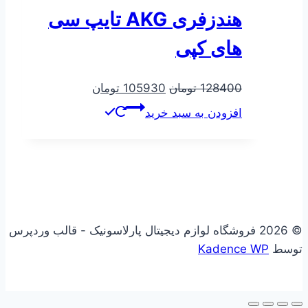
هندزفری AKG تایپ سی
های کپی
قیمت
قیمت
128400
تومان
105930
تومان
اصلی
فعلی
افزودن به سبد خرید
128400 تومان
105930 تومان
بود.
است.
© 2026 فروشگاه لوازم دیجیتال پارلاسونیک - قالب وردپرس
توسط
Kadence WP