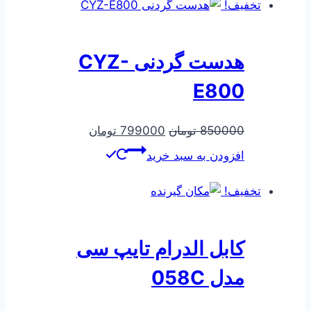
بود.
است.
تخفیف!
هدست گردنی CYZ-
E800
قیمت
قیمت
850000
تومان
799000
تومان
اصلی
فعلی
افزودن به سبد خرید
850000 تومان
799000 تومان
بود.
است.
تخفیف!
کابل الدرام تایپ سی
مدل 058C