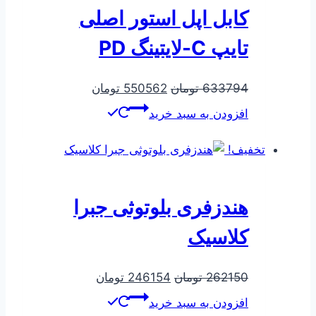
کابل اپل استور اصلی
تایپ C-لایتینگ PD
قیمت
قیمت
633794
تومان
550562
تومان
اصلی
فعلی
افزودن به سبد خرید
633794 تومان
550562 تومان
بود.
است.
تخفیف!
هندزفری بلوتوثی جبرا
کلاسیک
قیمت
قیمت
262150
تومان
246154
تومان
اصلی
فعلی
افزودن به سبد خرید
262150 تومان
246154 تومان