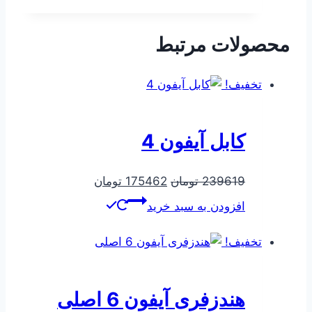
بود.
است.
محصولات مرتبط
تخفیف!
کابل آیفون 4
قیمت
قیمت
239619
تومان
175462
تومان
اصلی
فعلی
افزودن به سبد خرید
239619 تومان
175462 تومان
بود.
است.
تخفیف!
هندزفری آیفون 6 اصلی