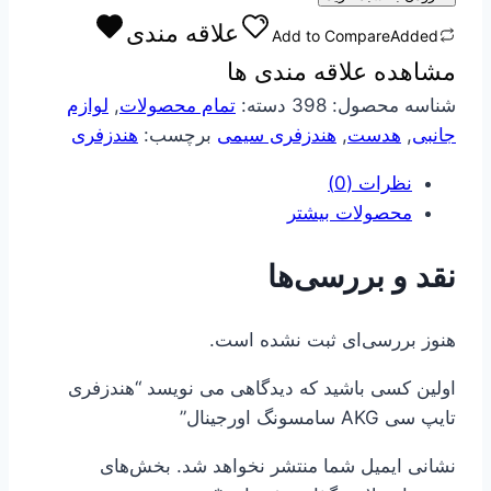
سی
علاقه مندی
Add to Compare
Added
AKG
مشاهده علاقه مندی ها
سامسونگ
اورجینال
شناسه محصول:
398
دسته:
تمام محصولات
,
لوازم
عدد
جانبی
,
هدست
,
هندزفری سیمی
برچسب:
هندزفری
نظرات (0)
محصولات بیشتر
نقد و بررسی‌ها
هنوز بررسی‌ای ثبت نشده است.
اولین کسی باشید که دیدگاهی می نویسد “هندزفری
تایپ سی AKG سامسونگ اورجینال”
نشانی ایمیل شما منتشر نخواهد شد.
بخش‌های