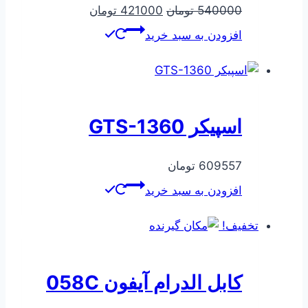
قیمت
قیمت
540000
تومان
421000
تومان
اصلی
فعلی
افزودن به سبد خرید
540000 تومان
421000 تومان
بود.
است.
اسپیکر GTS-1360
609557
تومان
افزودن به سبد خرید
تخفیف!
کابل الدرام آیفون 058C