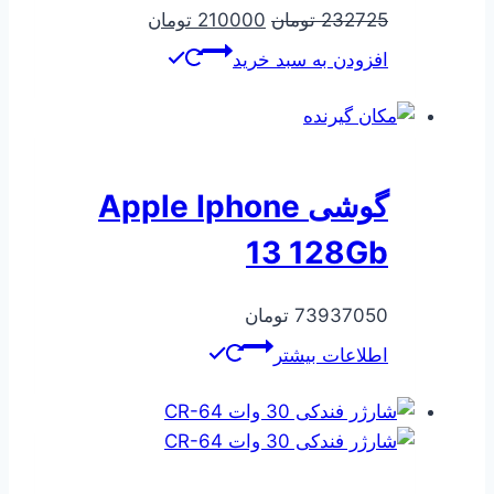
قیمت
قیمت
232725
تومان
210000
تومان
اصلی
فعلی
افزودن به سبد خرید
232725 تومان
210000 تومان
بود.
است.
گوشی Apple Iphone
13 128Gb
73937050
تومان
اطلاعات بیشتر