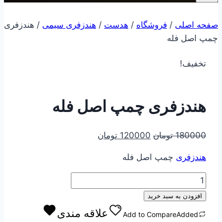
صفحه اصلی
/
فروشگاه
/
هدست
/
هندزفری سیمی
/
هندزفری
چمپ اصل فله
تخفیف!
هندزفری چمپ اصل فله
قیمت
قیمت
180000
تومان
120000
تومان
اصلی
فعلی
هندزفری
چمپ اصل فله
180000 تومان
120000 تومان
بود.
است.
هندزفری
چمپ
افزودن به سبد خرید
اصل
علاقه مندی
Add to Compare
Added
فله