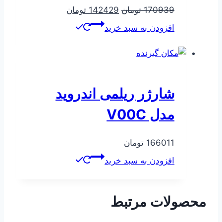
قیمت
قیمت
170939
تومان
142429
تومان
اصلی
فعلی
افزودن به سبد خرید
170939 تومان
142429 تومان
بود.
است.
شارژر ریلمی اندروید
مدل V00C
166011
تومان
افزودن به سبد خرید
محصولات مرتبط