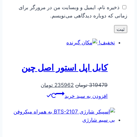
ذخیره نام، ایمیل و وبسایت من در مرورگر برای
زمانی که دوباره دیدگاهی می‌نویسم.
تخفیف!
کابل اپل استور اصل چین
قیمت
قیمت
319479
تومان
235962
تومان
اصلی
فعلی
افزودن به سبد خرید
319479 تومان
235962 تومان
بود.
است.