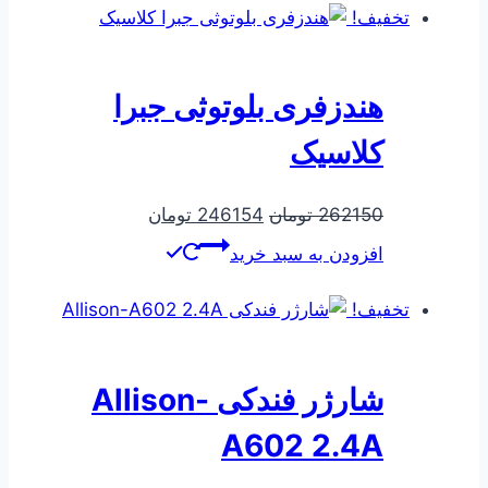
تخفیف!
هندزفری بلوتوثی جبرا
کلاسیک
قیمت
قیمت
262150
تومان
246154
تومان
اصلی
فعلی
افزودن به سبد خرید
262150 تومان
246154 تومان
بود.
است.
تخفیف!
شارژر فندکی Allison-
A602 2.4A