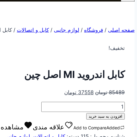
صفحه اصلی
/
فروشگاه
/
لوازم جانبی
/
کابل و اتصالات
/
کابل اندرو
تخفیف!
کابل اندروید MI اصل چین
قیمت
قیمت
85489
تومان
37558
تومان
اصلی
فعلی
کابل
85489 تومان
37558 تومان
اندروید
بود.
است.
افزودن به سبد خرید
MI
علاقه مندی
مشاهده ع
Add to Compare
Added
اصل
شناسه محصول:
115
دسته:
کابل و اتصالات
,
لوازم جانبی