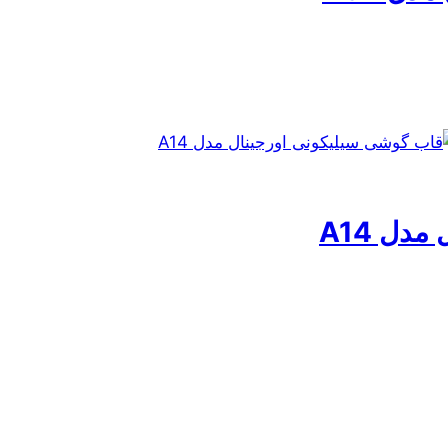
دل A14