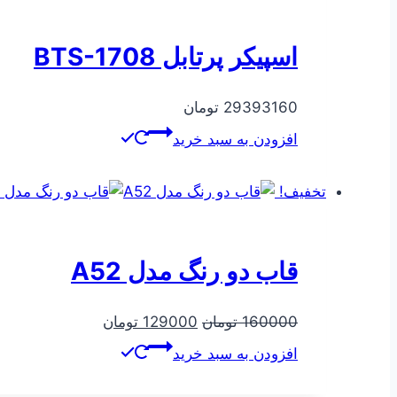
اسپیکر پرتابل BTS-1708
29393160
تومان
افزودن به سبد خرید
تخفیف!
قاب دو رنگ مدل A52
قیمت
قیمت
160000
تومان
129000
تومان
اصلی
فعلی
افزودن به سبد خرید
160000 تومان
129000 تومان
بود.
است.