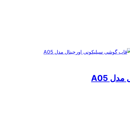
 تومان
دل A05