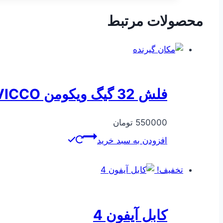
محصولات مرتبط
فلش 32 گیگ ویکومن VICCO
550000
تومان
افزودن به سبد خرید
تخفیف!
کابل آیفون 4