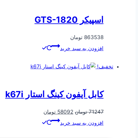
اسپیکر GTS-1820
863538
تومان
افزودن به سبد خرید
تخفیف!
کابل آیفون کینگ استار k67i
قیمت
قیمت
71247
تومان
58092
تومان
اصلی
فعلی
افزودن به سبد خرید
71247 تومان
58092 تومان
بود.
است.