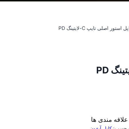
 استور اصلی تایپ C-لایتینگ PD
لاقه مندی ها
رچسب:
کابل آیفون