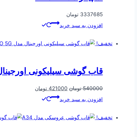
3337685
تومان
افزودن به سبد خرید
تخفیف!
قاب گوشی سیلیکونی اورجینال مدل PRO 5G
قیمت
قیمت
540000
تومان
421000
تومان
اصلی
فعلی
افزودن به سبد خرید
540000 تومان
421000 تومان
بود.
است.
تخفیف!