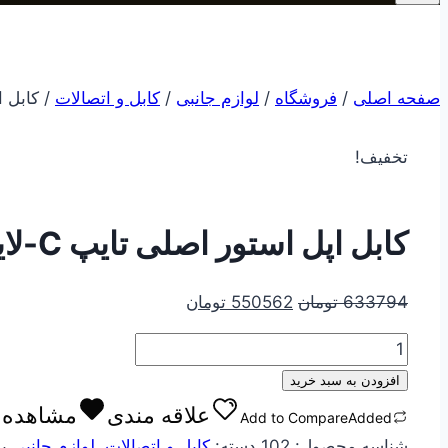
صفحه اصلی
/
فروشگاه
/
لوازم جانبی
/
کابل و اتصالات
/
کابل اپل
تخفیف!
کابل اپل استور اصلی تایپ C-لایتینگ PD
قیمت
قیمت
633794
تومان
550562
تومان
اصلی
فعلی
کابل
633794 تومان
550562 تومان
اپل
بود.
است.
افزودن به سبد خرید
استور
علاقه مندی
مشاهده ع
Add to Compare
Added
اصلی
شناسه محصول:
102
دسته:
کابل و اتصالات
,
لوازم جانبی
ب