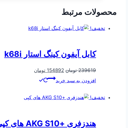
محصولات مرتبط
تخفیف!
کابل آیفون کینگ استار k68i
قیمت
قیمت
239619
تومان
154892
تومان
اصلی
فعلی
افزودن به سبد خرید
239619 تومان
154892 تومان
بود.
است.
تخفیف!
هندزفری +AKG S10 های کپی