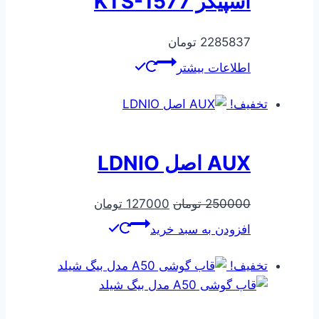
اسپیکر KTS-1577
2285837
تومان
اطلاعات بیشتر
تخفیف!
AUX اصل LDNIO
قیمت
قیمت
250000
تومان
127000
تومان
اصلی
فعلی
افزودن به سبد خرید
250000 تومان
127000 تومان
بود.
است.
تخفیف!