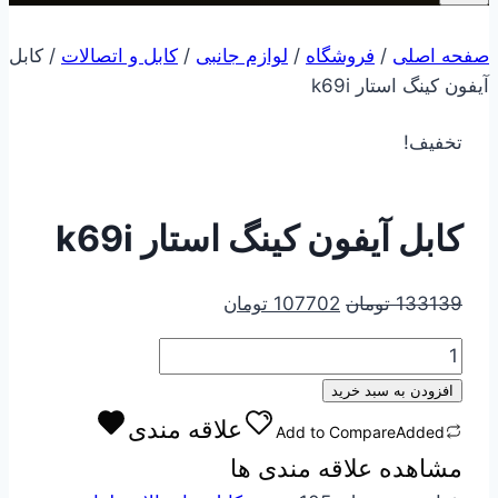
صفحه اصلی
/
فروشگاه
/
لوازم جانبی
/
کابل و اتصالات
/
کابل
آیفون کینگ استار k69i
تخفیف!
کابل آیفون کینگ استار k69i
قیمت
قیمت
133139
تومان
107702
تومان
اصلی
فعلی
کابل
133139 تومان
107702 تومان
آیفون
بود.
است.
افزودن به سبد خرید
کینگ
علاقه مندی
Add to Compare
Added
استار
مشاهده علاقه مندی ها
k69i