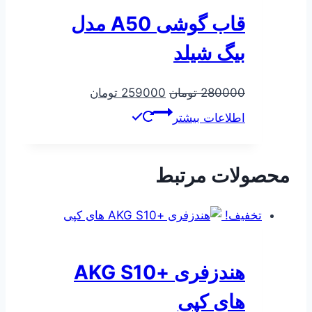
قاب گوشی A50 مدل
بیگ شیلد
قیمت
قیمت
280000
تومان
259000
تومان
اصلی
فعلی
اطلاعات بیشتر
280000 تومان
259000 تومان
بود.
است.
محصولات مرتبط
تخفیف!
هندزفری +AKG S10
های کپی