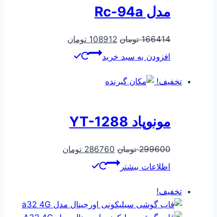
مدل Rc-94a
قیمت
قیمت
166414
تومان
108912
تومان
اصلی
فعلی
افزودن به سبد خرید
166414 تومان
108912 تومان
بود.
است.
تخفیف!
مونوپاد YT-1288
قیمت
قیمت
299600
تومان
286760
تومان
اصلی
فعلی
اطلاعات بیشتر
299600 تومان
286760 تومان
بود.
است.
تخفیف!