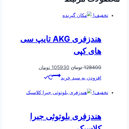
تخفیف!
هندزفری AKG تایپ سی
های کپی
قیمت
قیمت
128400
تومان
105930
تومان
اصلی
فعلی
افزودن به سبد خرید
128400 تومان
105930 تومان
بود.
است.
تخفیف!
هندزفری بلوتوثی جبرا
کلاسیک