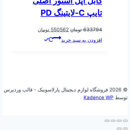
کابل اپل استور اصلی
تایپ C-لایتینگ PD
قیمت
قیمت
633794
تومان
550562
تومان
اصلی
فعلی
افزودن به سبد خرید
633794 تومان
550562 تومان
بود.
است.
© 2026 فروشگاه لوازم دیجیتال پارلاسونیک - قالب وردپرس
توسط
Kadence WP