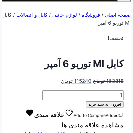
صفحه اصلی
/
فروشگاه
/
لوازم جانبی
/
کابل و اتصالات
/
کابل
MI توربو 6 آمپر
تخفیف!
کابل MI توربو 6 آمپر
قیمت
قیمت
163818
تومان
115240
تومان
اصلی
فعلی
کابل
163818 تومان
115240 تومان
MI
بود.
است.
افزودن به سبد خرید
توربو
علاقه مندی
Add to Compare
Added
6
مشاهده علاقه مندی ها
آمپر