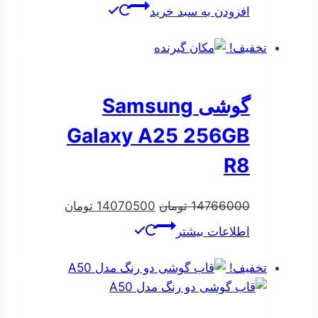
اصلی
فعلی
افزودن به سبد خرید
540000 تومان
421000 تومان
بود.
است.
تخفیف!
گوشی Samsung
Galaxy A25 256GB
R8
قیمت
قیمت
14766000
تومان
14070500
تومان
اصلی
فعلی
اطلاعات بیشتر
14766000 تومان
500
بود.
است.
تخفیف!