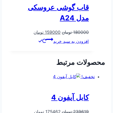
قاب گوشی عروسکی
مدل A24
قیمت
قیمت
180000
تومان
159000
تومان
اصلی
فعلی
افزودن به سبد خرید
180000 تومان
159000 تومان
بود.
است.
محصولات مرتبط
تخفیف!
کابل آیفون 4
قیمت
قیمت
239619
تومان
175462
تومان