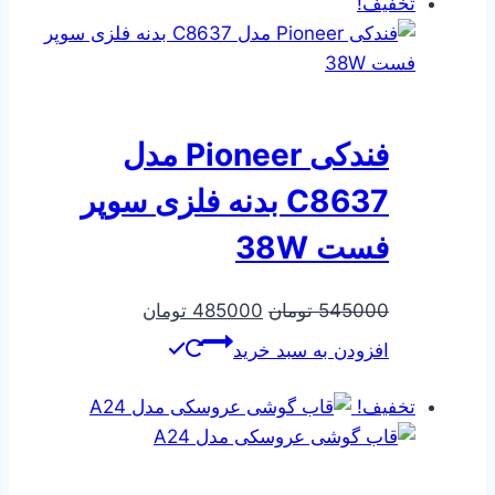
تخفیف!
فندکی Pioneer مدل
C8637 بدنه فلزی سوپر
فست 38W
قیمت
قیمت
545000
تومان
485000
تومان
اصلی
فعلی
افزودن به سبد خرید
545000 تومان
485000 تومان
بود.
است.
تخفیف!