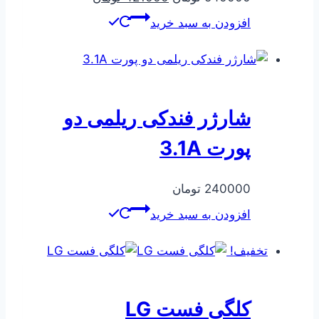
اصلی
فعلی
افزودن به سبد خرید
540000 تومان
421000 تومان
بود.
است.
شارژر فندکی ریلمی دو
پورت 3.1A
240000
تومان
افزودن به سبد خرید
تخفیف!
کلگی فست LG