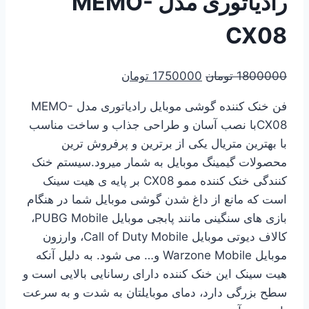
رادیاتوری مدل MEMO-
CX08
قیمت
قیمت
1800000
تومان
1750000
تومان
اصلی
فعلی
فن خنک کننده گوشی موبایل رادیاتوری مدل MEMO-
1800000 تومان
1750000 تومان
CX08با نصب آسان و طراحی جذاب و ساخت مناسب
بود.
است.
با بهترین متریال یکی از برترین و پرفروش ترین
محصولات گیمینگ موبایل به شمار میرود.سیستم خنک
کنندگی خنک کننده ممو CX08 بر پایه ی هیت سینک
است که مانع از داغ شدن گوشی موبایل شما در هنگام
بازی های سنگینی مانند پابجی موبایل PUBG Mobile،
کالاف دیوتی موبایل Call of Duty Mobile، وارزون
موبایل Warzone Mobile و… می شود. به دلیل آنکه
هیت سینک این خنک کننده دارای رسانایی بالایی است و
سطح بزرگی دارد، دمای موبایلتان به شدت و به سرعت