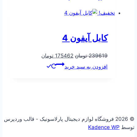
250000 تومان
190000 تومان
بود.
است.
تخفیف!
کابل آیفون 4
قیمت
قیمت
239619
تومان
175462
تومان
اصلی
فعلی
افزودن به سبد خرید
239619 تومان
175462 تومان
بود.
است.
© 2026 فروشگاه لوازم دیجیتال پارلاسونیک - قالب وردپرس
توسط
Kadence WP