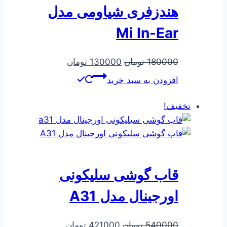
هندزفری شیاومی مدل
Mi In-Ear
قیمت
قیمت
180000
تومان
130000
تومان
اصلی
فعلی
افزودن به سبد خرید
180000 تومان
130000 تومان
بود.
است.
تخفیف!
قاب گوشی سلیکونی
اورجینال مدل A31
قیمت
قیمت
540000
تومان
421000
تومان