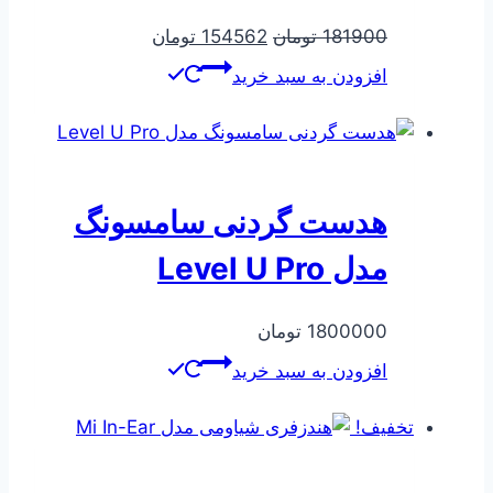
قیمت
قیمت
181900
تومان
154562
تومان
اصلی
فعلی
افزودن به سبد خرید
181900 تومان
154562 تومان
بود.
است.
هدست گردنی سامسونگ
مدل Level U Pro
1800000
تومان
افزودن به سبد خرید
تخفیف!