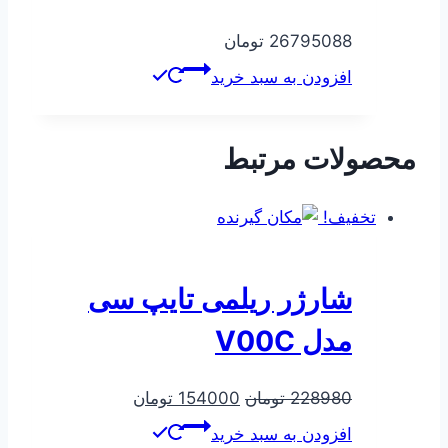
26795088
تومان
افزودن به سبد خرید
محصولات مرتبط
تخفیف!
شارژر ریلمی تایپ سی
مدل V00C
قیمت
قیمت
228980
تومان
154000
تومان
اصلی
فعلی
افزودن به سبد خرید