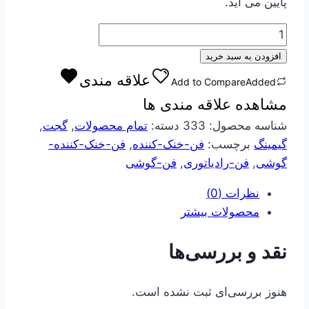
پایین می آید.
فن
خنک
افزودن به سبد خرید
کننده
علاقه مندی
Add to Compare
Added
گوشی
مشاهده علاقه مندی ها
موبایل
رادیاتوری
شناسه محصول:
333
دسته:
تمام محصولات
,
گجت
,
مدل
گیمینگ
برچسب:
فن-خنک-کننده
,
فن-خنک-کننده-
MEMO-
گوشی
,
فن-رادیاتوری
,
فن-گوشی
CX08
نظرات (0)
عدد
محصولات بیشتر
نقد و بررسی‌ها
هنوز بررسی‌ای ثبت نشده است.