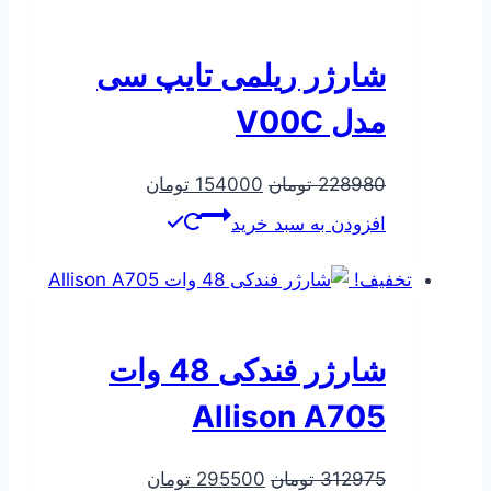
شارژر ریلمی تایپ سی
مدل V00C
قیمت
قیمت
228980
تومان
154000
تومان
اصلی
فعلی
افزودن به سبد خرید
228980 تومان
154000 تومان
بود.
است.
تخفیف!
شارژر فندکی 48 وات
Allison A705
قیمت
قیمت
312975
تومان
295500
تومان