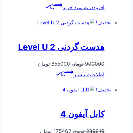
اصلی
فعلی
افزودن به سبد خرید
312975 تومان
295500 تومان
بود.
است.
تخفیف!
هدست گردنی Level U 2
قیمت
قیمت
900000
تومان
855000
تومان
اصلی
فعلی
اطلاعات بیشتر
900000 تومان
855000 تومان
بود.
است.
تخفیف!
کابل آیفون 4
قیمت
قیمت
239619
تومان
175462
تومان