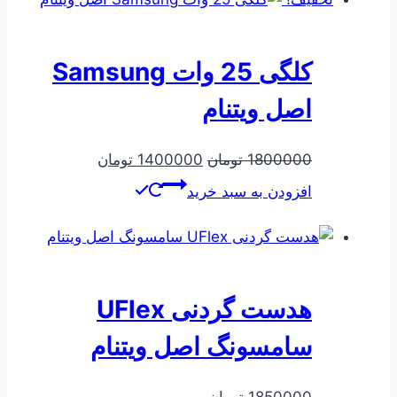
کلگی 25 وات Samsung
اصل ویتنام
قیمت
قیمت
1800000
تومان
1400000
تومان
اصلی
فعلی
افزودن به سبد خرید
1800000 تومان
1400000 توم
بود.
است.
هدست گردنی UFlex
سامسونگ اصل ویتنام