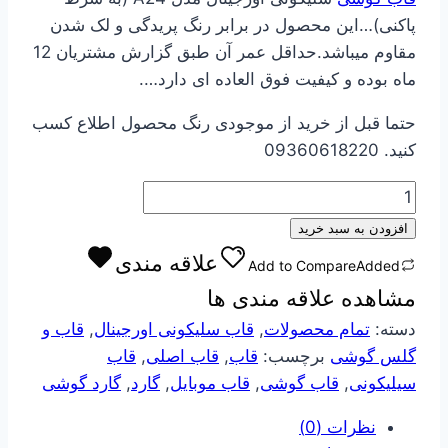
540000 تومان
421000 تومان
پاکنی)…این محصول در برابر رنگ پریدگی و لک شدن
بود.
است.
مقاوم میباشد.حداقل عمر آن طبق گزارش مشتریان 12
ماه بوده و کیفیت فوق العاده ای دارد….
حتما قبل از خرید از موجودی رنگ محصول اطلاع کسب
کنید. 09360618220
قاب
گوشی
افزودن به سبد خرید
سلیکونی
علاقه مندی
Add to Compare
Added
اورجینال
مشاهده علاقه مندی ها
مدل
A24
دسته:
تمام محصولات
,
قاب سلیکونی اورجینال
,
قاب و
عدد
گلس گوشی
برچسب:
قاب
,
قاب اصلی
,
قاب
سیلیکونی
,
قاب گوشی
,
قاب موبایل
,
گارد
,
گارد گوشی
نظرات (0)