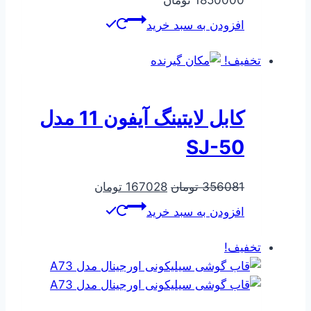
1850000
تومان
افزودن به سبد خرید
تخفیف!
کابل لایتینگ آیفون 11 مدل
SJ-50
قیمت
قیمت
356081
تومان
167028
تومان
اصلی
فعلی
افزودن به سبد خرید
356081 تومان
167028 تومان
بود.
است.
تخفیف!