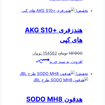
142456 تومان
116535 تومان
بود.
است.
تخفیف!
هندزفری +AKG S10
های کپی
قیمت
قیمت
181900
تومان
154562
تومان
اصلی
فعلی
افزودن به سبد خرید
181900 تومان
154562 تومان
بود.
است.
تخفیف!
هدفون SODO MH8