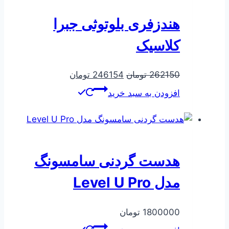
هندزفری بلوتوثی جبرا
کلاسیک
قیمت
قیمت
262150
تومان
246154
تومان
اصلی
فعلی
افزودن به سبد خرید
262150 تومان
246154 تومان
بود.
است.
هدست گردنی سامسونگ
مدل Level U Pro
1800000
تومان