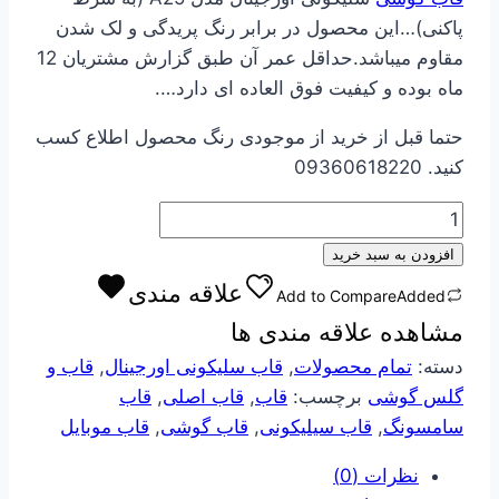
540000 تومان
421000 تومان
پاکنی)…این محصول در برابر رنگ پریدگی و لک شدن
بود.
است.
مقاوم میباشد.حداقل عمر آن طبق گزارش مشتریان 12
ماه بوده و کیفیت فوق العاده ای دارد….
حتما قبل از خرید از موجودی رنگ محصول اطلاع کسب
کنید. 09360618220
قاب
گوشی
افزودن به سبد خرید
سلیکونی
علاقه مندی
Add to Compare
Added
اورجینال
مشاهده علاقه مندی ها
مدل
A25
دسته:
تمام محصولات
,
قاب سلیکونی اورجینال
,
قاب و
عدد
گلس گوشی
برچسب:
قاب
,
قاب اصلی
,
قاب
سامسونگ
,
قاب سیلیکونی
,
قاب گوشی
,
قاب موبایل
نظرات (0)