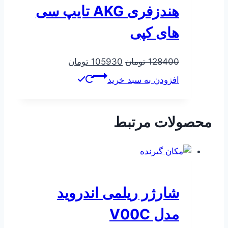
هندزفری AKG تایپ سی
های کپی
قیمت
قیمت
128400
تومان
105930
تومان
اصلی
فعلی
افزودن به سبد خرید
128400 تومان
105930 تومان
بود.
است.
محصولات مرتبط
شارژر ریلمی اندروید
مدل V00C