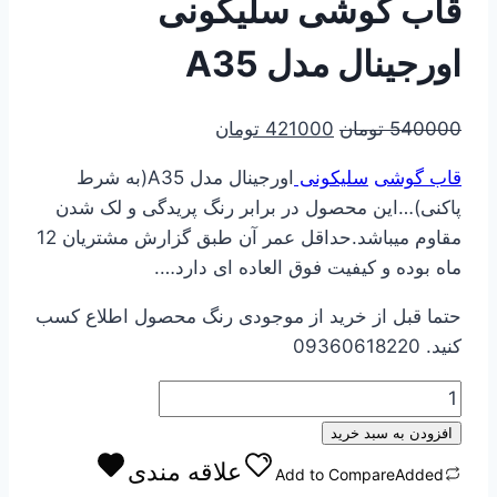
قاب گوشی سلیکونی
اورجینال مدل A35
قیمت
قیمت
540000
تومان
421000
تومان
اصلی
فعلی
قاب گوشی
سلیکونی
اورجینال مدل A35(به شرط
540000 تومان
421000 تومان
پاکنی)…این محصول در برابر رنگ پریدگی و لک شدن
بود.
است.
مقاوم میباشد.حداقل عمر آن طبق گزارش مشتریان 12
ماه بوده و کیفیت فوق العاده ای دارد….
حتما قبل از خرید از موجودی رنگ محصول اطلاع کسب
کنید. 09360618220
قاب
گوشی
افزودن به سبد خرید
سلیکونی
علاقه مندی
Add to Compare
Added
اورجینال