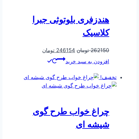
هندزفری بلوتوثی جبرا
کلاسیک
قیمت
قیمت
262150
تومان
246154
تومان
اصلی
فعلی
افزودن به سبد خرید
262150 تومان
246154 تومان
بود.
است.
تخفیف!
چراغ خواب طرح گوی
شیشه ای