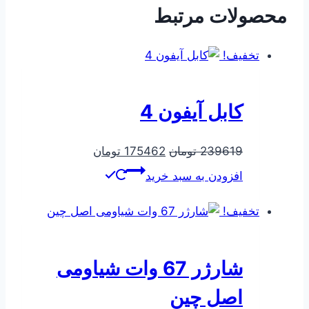
محصولات مرتبط
تخفیف!
کابل آیفون 4
قیمت
قیمت
239619
تومان
175462
تومان
اصلی
فعلی
افزودن به سبد خرید
239619 تومان
175462 تومان
بود.
است.
تخفیف!
شارژر 67 وات شیاومی
اصل چین