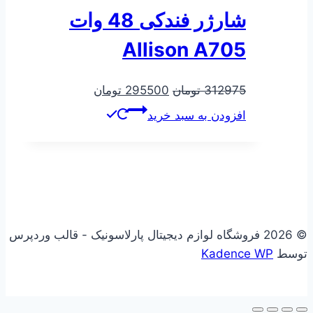
شارژر فندکی 48 وات
Allison A705
قیمت
قیمت
312975
تومان
295500
تومان
اصلی
فعلی
افزودن به سبد خرید
312975 تومان
295500 تومان
بود.
است.
© 2026 فروشگاه لوازم دیجیتال پارلاسونیک - قالب وردپرس
توسط
Kadence WP