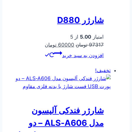
شارژر D880
امتیاز
5.00
از 5
قیمت
قیمت
97317
تومان
60000
تومان
اصلی
فعلی
افزودن به سبد خرید
97317 تومان
60000 تومان
بود.
است.
تخفیف!
شارژر فندکی آلیسون
مدل ALS‑A606 – دو