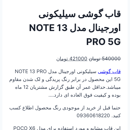
قاب گوشی سیلیکونی
اورجینال مدل NOTE 13
PRO 5G
قیمت
قیمت
540000
تومان
421000
تومان
اصلی
فعلی
قاب گوشی
سیلیکونی اورجینال مدل NOTE 13 PRO
540000 تومان
421000 تومان
5G این محصول در برابر رنگ پریدگی و لک شدن مقاوم
بود.
است.
میباشد.حداقل عمر آن طبق گزارش مشتریان 12 ماه
بوده و کیفیت فوق العاده ای دارد….
حتما قبل از خرید از موجودی رنگ محصول اطلاع کسب
کنید. 09360618220
این قاب مشابه و مورد استفاده برای مدل POCO X6