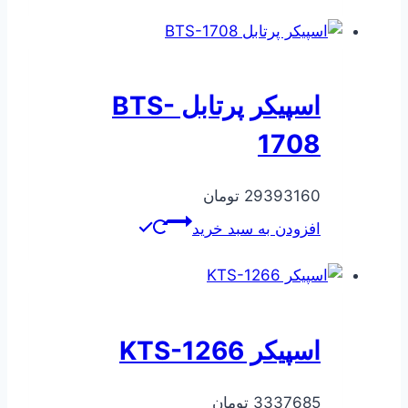
160000 تومان
129000 تومان
بود.
است.
اسپیکر پرتابل BTS-
1708
29393160
تومان
افزودن به سبد خرید
اسپیکر KTS-1266
3337685
تومان