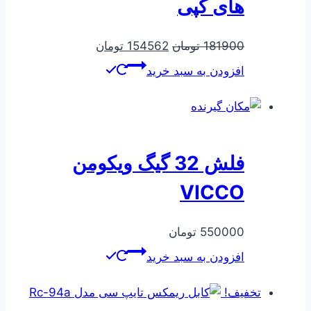
های کپی
قیمت
قیمت
181900
تومان
154562
تومان
اصلی
فعلی
افزودن به سبد خرید
181900 تومان
154562 تومان
بود.
است.
فلش 32 گیگ ویکومن
VICCO
550000
تومان
افزودن به سبد خرید
تخفیف!