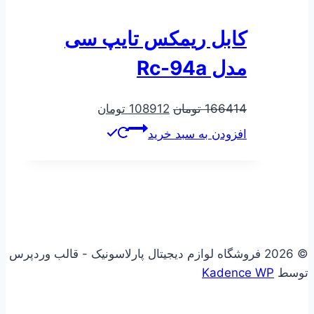
کابل ریمکس تایپ سی
مدل Rc-94a
قیمت
قیمت
166414
تومان
108912
تومان
اصلی
فعلی
افزودن به سبد خرید
166414 تومان
108912 تومان
بود.
است.
© 2026 فروشگاه لوازم دیجیتال پارلاسونیک - قالب وردپرس
توسط
Kadence WP