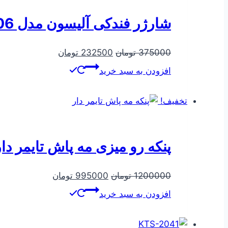
شارژر فندکی آلیسون مدل ALS‑A606 – دو پورت USB فست شارژ با بدنه فلزی مقاوم
قیمت
قیمت
375000
تومان
232500
تومان
اصلی
فعلی
افزودن به سبد خرید
375000 تومان
232500 تومان
بود.
است.
تخفیف!
پنکه رو میزی مه پاش تایمر دار
قیمت
قیمت
1200000
تومان
995000
تومان
اصلی
فعلی
افزودن به سبد خرید
1200000 تومان
995000 توما
بود.
است.