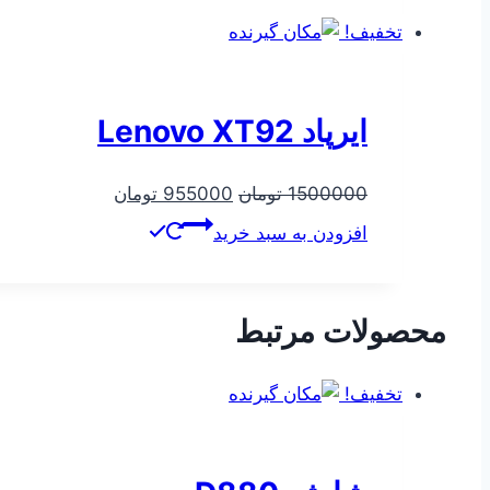
بود.
است.
تخفیف!
ایرپاد Lenovo XT92
قیمت
قیمت
1500000
تومان
955000
تومان
اصلی
فعلی
افزودن به سبد خرید
1500000 تومان
955000 توما
بود.
است.
محصولات مرتبط
تخفیف!