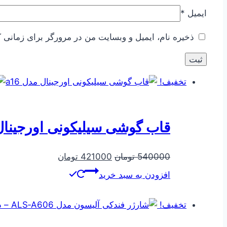
ایمیل
*
ذخیره نام، ایمیل و وبسایت من در مرورگر برای زمانی ک
تخفیف!
قاب گوشی سیلیکونی اورجینال م
قیمت
قیمت
540000
تومان
421000
تومان
اصلی
فعلی
افزودن به سبد خرید
540000 تومان
421000 تومان
بود.
است.
تخفیف!