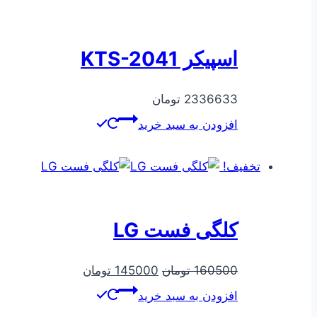
اسپیکر KTS-2041
2336633
تومان
افزودن به سبد خرید
تخفیف!
کلگی فست LG
قیمت
قیمت
160500
تومان
145000
تومان
اصلی
فعلی
افزودن به سبد خرید
160500 تومان
145000 تومان