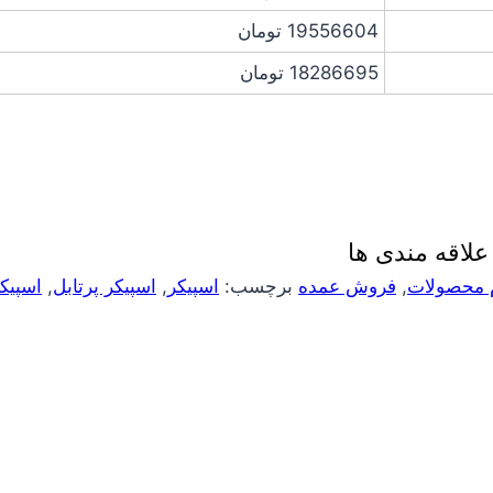
19556604
تومان
18286695
تومان
لاقه مندی ها
 محصولات
,
فروش عمده
برچسب:
اسپیکر
,
اسپیکر پرتابل
,
اسپیک