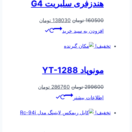
هندزفری سلبریت G4
قیمت
قیمت
160500
تومان
138030
تومان
اصلی
فعلی
افزودن به سبد خرید
160500 تومان
138030 تومان
بود.
است.
تخفیف!
مونوپاد YT-1288
قیمت
قیمت
299600
تومان
286760
تومان
اصلی
فعلی
اطلاعات بیشتر
299600 تومان
286760 تومان
بود.
است.
تخفیف!