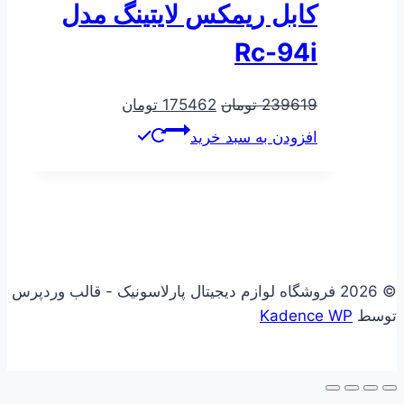
کابل ریمکس لایتینگ مدل
Rc-94i
قیمت
قیمت
239619
تومان
175462
تومان
اصلی
فعلی
افزودن به سبد خرید
239619 تومان
175462 تومان
بود.
است.
© 2026 فروشگاه لوازم دیجیتال پارلاسونیک - قالب وردپرس
توسط
Kadence WP