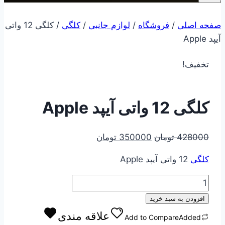
صفحه اصلی
/
فروشگاه
/
لوازم جانبی
/
کلگی
/
کلگی 12 واتی
آیپد Apple
تخفیف!
کلگی 12 واتی آیپد Apple
قیمت
قیمت
428000
تومان
350000
تومان
اصلی
فعلی
کلگی
12 واتی آیپد Apple
428000 تومان
350000 تومان
بود.
است.
کلگی
12
افزودن به سبد خرید
واتی
علاقه مندی
Add to Compare
Added
آیپد