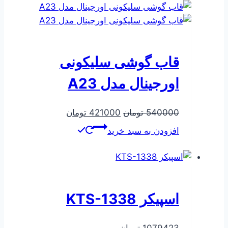
قاب گوشی سلیکونی
اورجینال مدل A23
قیمت
قیمت
540000
تومان
421000
تومان
اصلی
فعلی
افزودن به سبد خرید
540000 تومان
421000 تومان
بود.
است.
اسپیکر KTS-1338
1079423
تومان