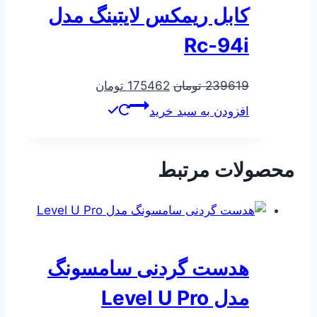
کابل ریمکس لایتینگ مدل
Rc-94i
قیمت
قیمت
239619
تومان
175462
تومان
اصلی
فعلی
افزودن به سبد خرید
239619 تومان
175462 تومان
بود.
است.
محصولات مرتبط
هدست گردنی سامسونگ
مدل Level U Pro