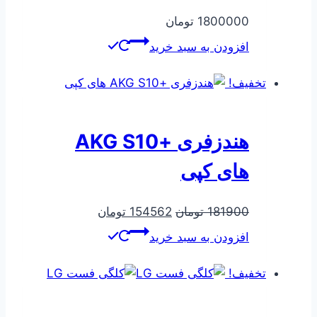
1800000
تومان
افزودن به سبد خرید
تخفیف!
هندزفری +AKG S10
های کپی
قیمت
قیمت
181900
تومان
154562
تومان
اصلی
فعلی
افزودن به سبد خرید
181900 تومان
154562 تومان
بود.
است.
تخفیف!