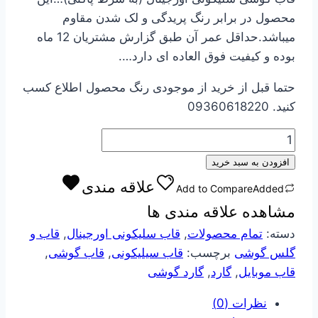
540000 تومان
421000 تومان
محصول در برابر رنگ پریدگی و لک شدن مقاوم
بود.
است.
میباشد.حداقل عمر آن طبق گزارش مشتریان 12 ماه
بوده و کیفیت فوق العاده ای دارد….
حتما قبل از خرید از موجودی رنگ محصول اطلاع کسب
کنید. 09360618220
قاب
گوشی
افزودن به سبد خرید
سیلیکونی
علاقه مندی
Add to Compare
Added
اورجینال
مشاهده علاقه مندی ها
مدل
A11
دسته:
تمام محصولات
,
قاب سلیکونی اورجینال
,
قاب و
عدد
گلس گوشی
برچسب:
قاب سیلیکونی
,
قاب گوشی
,
قاب موبایل
,
گارد
,
گارد گوشی
نظرات (0)