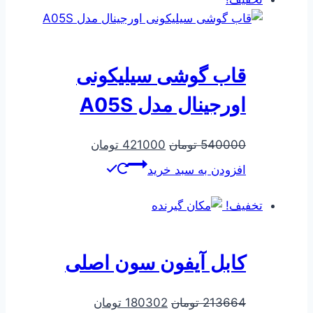
قاب گوشی سیلیکونی
اورجینال مدل A05S
قیمت
قیمت
540000
تومان
421000
تومان
اصلی
فعلی
افزودن به سبد خرید
540000 تومان
421000 تومان
بود.
است.
تخفیف!
کابل آیفون سون اصلی
قیمت
قیمت
213664
تومان
180302
تومان