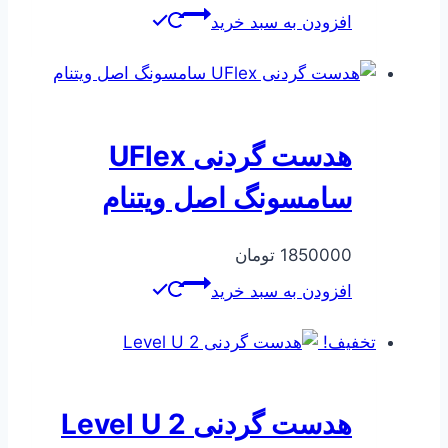
اصلی
فعلی
افزودن به سبد خرید
128400 تومان
105930 تومان
بود.
است.
هدست گردنی UFlex
سامسونگ اصل ویتنام
1850000
تومان
افزودن به سبد خرید
تخفیف!
هدست گردنی Level U 2