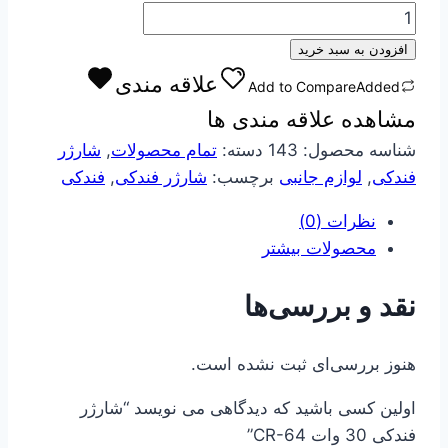
شارژر
فندکی
افزودن به سبد خرید
30
علاقه مندی
Add to Compare
Added
وات
مشاهده علاقه مندی ها
CR-
64
شناسه محصول:
143
دسته:
تمام محصولات
,
شارژر
عدد
فندکی
,
لوازم جانبی
برچسب:
شارژر فندکی
,
فندکی
نظرات (0)
محصولات بیشتر
نقد و بررسی‌ها
هنوز بررسی‌ای ثبت نشده است.
اولین کسی باشید که دیدگاهی می نویسد “شارژر
فندکی 30 وات CR-64”