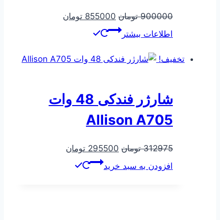
قیمت
قیمت
900000
تومان
855000
تومان
اصلی
فعلی
اطلاعات بیشتر
900000 تومان
855000 تومان
بود.
است.
تخفیف!
شارژر فندکی 48 وات
Allison A705
قیمت
قیمت
312975
تومان
295500
تومان
اصلی
فعلی
افزودن به سبد خرید
312975 تومان
295500 تومان
بود.
است.