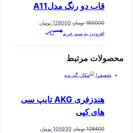
قاب دو رنگ مدلA11
قیمت
قیمت
160000
تومان
129000
تومان
اصلی
فعلی
افزودن به سبد خرید
160000 تومان
129000 تومان
بود.
است.
محصولات مرتبط
تخفیف!
هندزفری AKG تایپ سی
های کپی
قیمت
قیمت
128400
تومان
105930
تومان