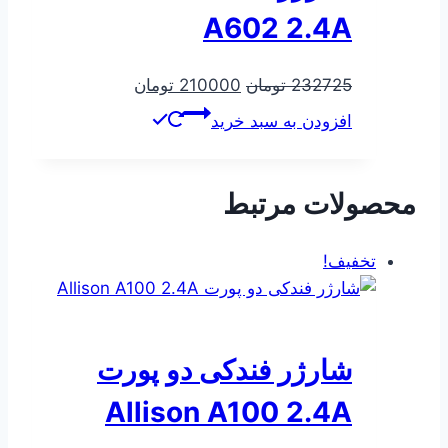
A602 2.4A
قیمت
قیمت
232725
تومان
210000
تومان
اصلی
فعلی
افزودن به سبد خرید
232725 تومان
210000 تومان
بود.
است.
محصولات مرتبط
تخفیف!
شارژر فندکی دو پورت
Allison A100 2.4A