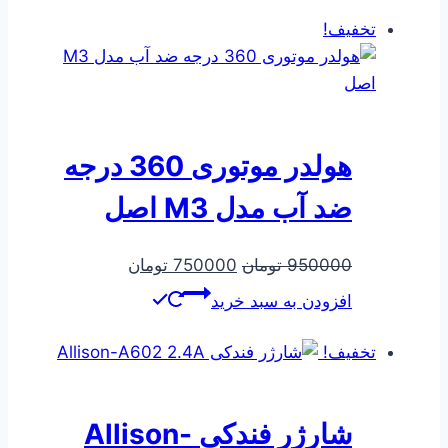
بود.
است.
تخفیف!
هولدر موتوری 360 درجه
ضد آب مدل M3 اصل
قیمت
قیمت
950000
تومان
750000
تومان
اصلی
فعلی
افزودن به سبد خرید
950000 تومان
750000 تومان
بود.
است.
تخفیف!
شارژر فندکی Allison-