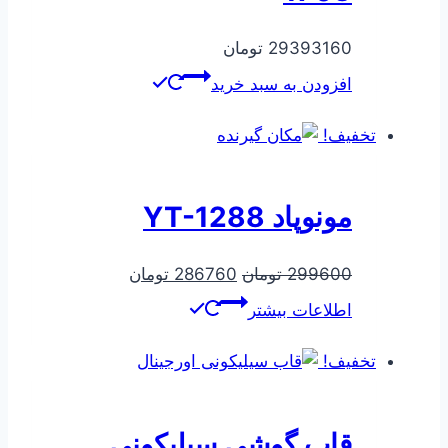
29393160
تومان
افزودن به سبد خرید
تخفیف!
مونوپاد YT-1288
قیمت
قیمت
299600
تومان
286760
تومان
اصلی
فعلی
اطلاعات بیشتر
299600 تومان
286760 تومان
بود.
است.
تخفیف!
قاب گوشی سیلیکونی